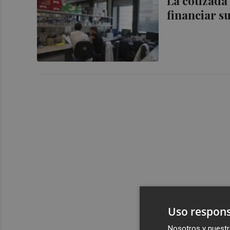
La cotizada
financiar s
Uso respons
Nosotros y nuestr