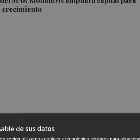
 del MAB Bionaturis ampliará capital para
u crecimiento
able de sus datos
os socios utilizamos cookies y tecnologías similares para almacena