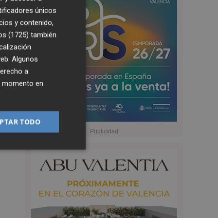
tificadores únicos
cios y contenido,
os (1725)
también
calización
 web. Algunos
derecho a
ier momento en
PTAR TODO