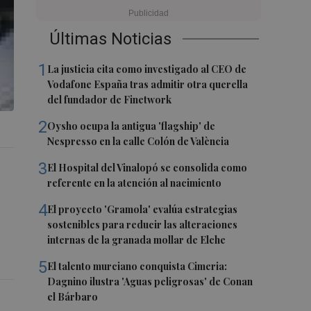
Últimas Noticias
1
La justicia cita como investigado al CEO de
Vodafone España tras admitir otra querella
del fundador de Finetwork
2
Oysho ocupa la antigua 'flagship' de
Nespresso en la calle Colón de València
3
El Hospital del Vinalopó se consolida como
referente en la atención al nacimiento
4
El proyecto 'Gramola' evalúa estrategias
sostenibles para reducir las alteraciones
internas de la granada mollar de Elche
5
El talento murciano conquista Cimeria:
Dagnino ilustra 'Aguas peligrosas' de Conan
el Bárbaro