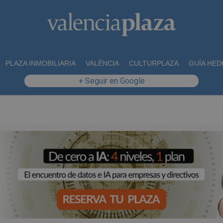
PLAZA INMOBILIARIA
VALÈNCIA
CULTURPLAZA
GUÍA HED
+ Seguir en Google