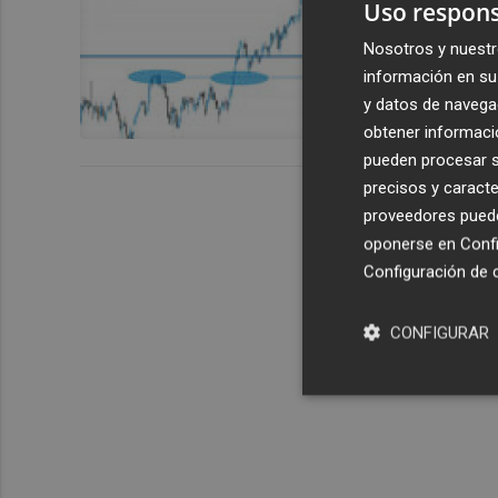
Santander a
Uso respons
Nosotros y nuestr
información en su 
y datos de navega
obtener informació
pueden procesar su
precisos y caracte
proveedores pueden
oponerse en
Confi
Configuración de 
CONFIGURAR