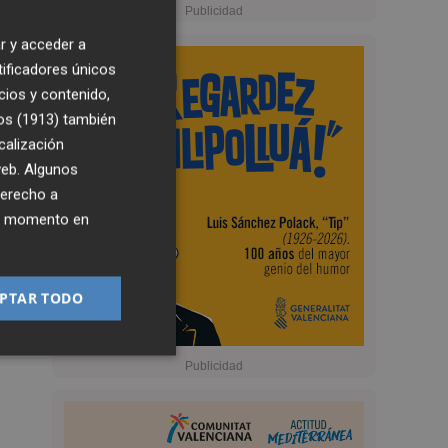
r y acceder a
tificadores únicos
cios y contenido,
os (1913)
también
calización
 web. Algunos
derecho a
ier momento en
PTAR TODO