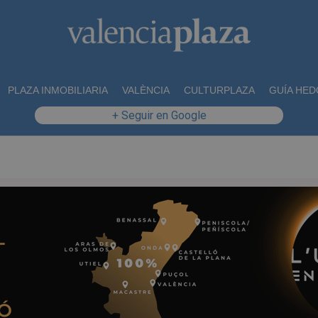
PLAZA INMOBILIARIA
VALÈNCIA
CULTURPLAZA
GUÍA HED
+ Seguir en Google