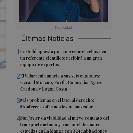
Últimas Noticias
1
Castelló apuesta por convertir el eclipse en
un referente científico: recibirá a un gran
equipo de expertos
2
El Villarreal anuncia a sus seis capitanes:
Gerard Moreno, Foyth, Comesaña, Ayoze,
Cardona y Logan Costa
3
Más problemas en el lateral derecho:
Monferrer sufre una lesión muscular
4
San Javier da viabilidad al nuevo contrato del
transporte urbano y a un hotel de cuatro
estrellas en La Manga con 324 habitaciones