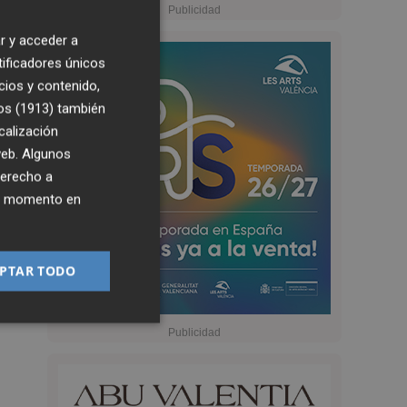
r y acceder a
tificadores únicos
cios y contenido,
os (1913)
también
calización
 web. Algunos
derecho a
ier momento en
PTAR TODO