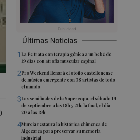
Últimas Noticias
1
La Fe trata con terapia génica a un bebé de
19 días con atrofia muscular espinal
2
Pro Weekend llenará el otoño castellonense
de música emergente con 38 artistas de todo
0
el mundo
3
Las semifinales de la Supercopa, el sábado 19
de septiembre a las 18h y 21h; la final, el día
0
20 a las 19h
4
Murcia restaura la histórica chimenea de
Algezares para preservar su memoria
industrial