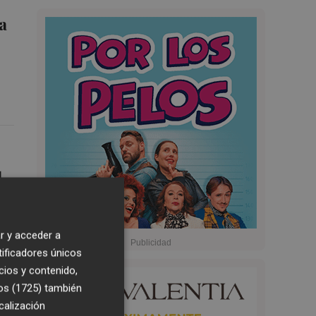
a
l
r y acceder a
tificadores únicos
cios y contenido,
os (1725)
también
calización