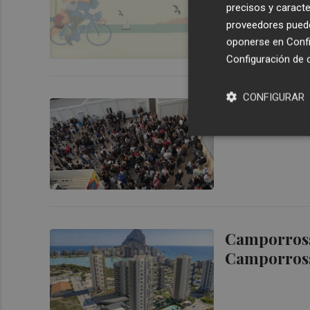
precisos y caracte
proveedores pueden
oponerse en
Confi
Configuración de 
CONFIGURAR
Estudiantes
retirada de
Camporross
Camporrosso