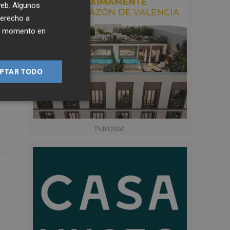
 web. Algunos
derecho a
ier momento en
PTAR TODO