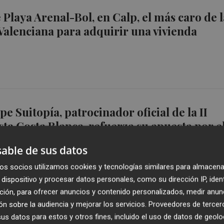
 Playa Arenal-Bol, en Calp, el más caro de l
alenciana para adquirir una vivienda
e Suitopía, patrocinador oficial de la II
ista Costa Blanca, refuerza su apuesta por e
portivo
able de sus datos
os socios utilizamos cookies y tecnologías similares para almacena
dispositivo y procesar datos personales, como su dirección IP, iden
ción, para ofrecer anuncios y contenido personalizados, medir anun
como motor turístico en la Costa Blanca
n sobre la audiencia y mejorar los servicios.
Proveedores de tercer
s datos para estos y otros fines, incluido el uso de datos de geolo
 jornada en ESTIMAR Calpe Suitopia