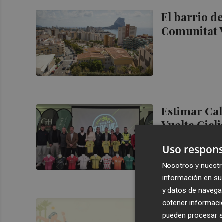
El barrio de
Comunitat V
Estimar Calp
Vuelta Cicl
turismo de
Uso respons
Nosotros y nuestr
información en su 
y datos de navega
El deporte 
obtener informació
pueden procesar su
centra una