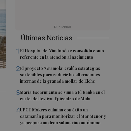
Últimas Noticias
1
El Hospital del Vinalopó se consolida como
referente en la atención al nacimiento
2
El proyecto 'Gramola' evalúa estrategias
sostenibles para reducir las alteraciones
internas de la granada mollar de Elche
3
María Escarmiento se suma a El Kanka en el
cartel del festival Epicentro de Mula
4
UPCT Makers culmina con éxito un
catamarán para monitorizar el Mar Menor y
ya prepara un dron submarino autónomo