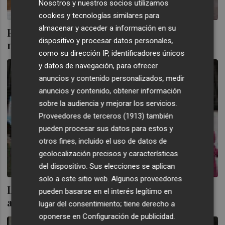
Nosotros y nuestros socios utilizamos
cookies y tecnologías similares para
almacenar y acceder a información en su
Pocoyó (Zinkia) multiplica por cuatro sus
dispositivo y procesar datos personales,
números rojos
como su dirección IP, identificadores únicos
y datos de navegación, para ofrecer
anuncios y contenido personalizados, medir
anuncios y contenido, obtener información
sobre la audiencia y mejorar los servicios.
Proveedores de terceros (1913)
también
pueden procesar sus datos para estos y
otros fines, incluido el uso de datos de
geolocalización precisos y características
del dispositivo. Sus elecciones se aplican
solo a este sitio web. Algunos proveedores
Los accionistas de Zinkia (Pocoyó) vuelven
pueden basarse en el interés legítimo en
a la carga contra Castillejo
lugar del consentimiento; tiene derecho a
oponerse en
Configuración de publicidad
.