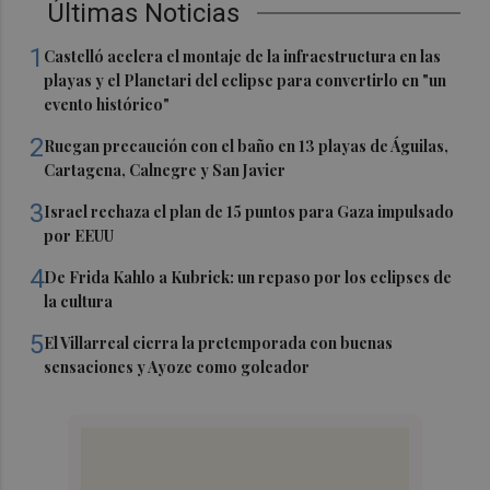
Últimas Noticias
1
Castelló acelera el montaje de la infraestructura en las
playas y el Planetari del eclipse para convertirlo en "un
evento histórico"
2
Ruegan precaución con el baño en 13 playas de Águilas,
Cartagena, Calnegre y San Javier
3
Israel rechaza el plan de 15 puntos para Gaza impulsado
por EEUU
4
De Frida Kahlo a Kubrick: un repaso por los eclipses de
la cultura
5
El Villarreal cierra la pretemporada con buenas
sensaciones y Ayoze como goleador