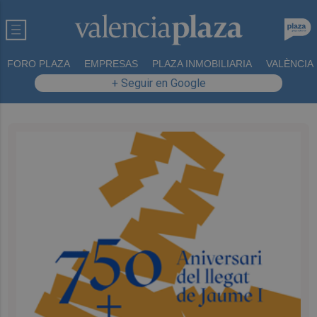
FORO PLAZA
EMPRESAS
PLAZA INMOBILIARIA
VALÈNCIA
+ Seguir en Google