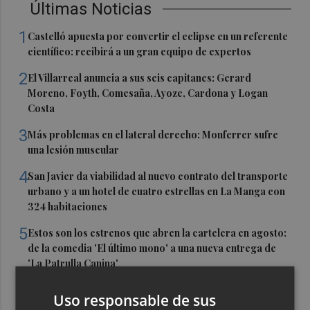
Últimas Noticias
1
Castelló apuesta por convertir el eclipse en un referente
científico: recibirá a un gran equipo de expertos
2
El Villarreal anuncia a sus seis capitanes: Gerard
Moreno, Foyth, Comesaña, Ayoze, Cardona y Logan
Costa
3
Más problemas en el lateral derecho: Monferrer sufre
una lesión muscular
4
San Javier da viabilidad al nuevo contrato del transporte
urbano y a un hotel de cuatro estrellas en La Manga con
324 habitaciones
5
Estos son los estrenos que abren la cartelera en agosto:
de la comedia 'El último mono' a una nueva entrega de
'La Patrulla Canina'
Uso responsable de sus