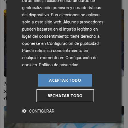
'compliance'
otros fines, incluido el uso de datos de
geolocalización precisos y características
del dispositivo. Sus elecciones se aplican
solo a este sitio web. Algunos proveedores
pueden basarse en el interés legítimo en
lugar del consentimiento; tiene derecho a
oponerse en
Configuración de publicidad
.
Puede retirar su consentimiento en
cualquier momento en
Configuración de
cookies
.
Política de privacidad
ACEPTAR TODO
No todos los sistemas de 'compliance'
sirven para evitar la responsabilidad penal
RECHAZAR TODO
de la empresa
CONFIGURAR