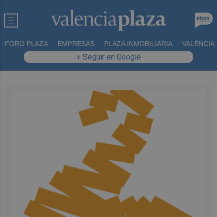
FORO PLAZA
EMPRESAS
PLAZA INMOBILIARIA
VALÈNCIA
+ Seguir en Google