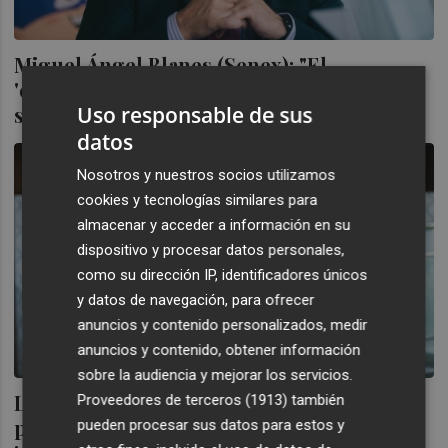
Miguel Ángel Blanes (Senex): "El
'compliance tributario' es invertir en la
Uso responsable de sus
supervivencia de una empresa
datos
Nosotros y nuestros socios utilizamos
cookies y tecnologías similares para
almacenar y acceder a información en su
dispositivo y procesar datos personales,
como su dirección IP, identificadores únicos
y datos de navegación, para ofrecer
anuncios y contenido personalizados, medir
anuncios y contenido, obtener información
sobre la audiencia y mejorar los servicios.
La FEBF presenta en Forinvest 2018 un
Proveedores de terceros (1913)
también
práctico manual sobre la figura del
pueden procesar sus datos para estos y