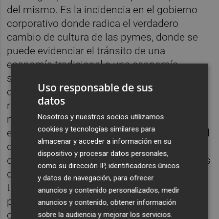
del mismo. Es la incidencia en el gobierno
corporativo donde radica el verdadero
cambio de cultura de las pymes, donde se
puede evidenciar el tránsito de una
economía tradicional a una economía
socialmente responsable y comprometida
Uso responsable de sus
con el cumplimiento de las normas que
datos
regulan su ámbito de actuación. Falta aún
Nosotros y nuestros socios utilizamos
mucho camino por andar para que las
cookies y tecnologías similares para
empresas tomen conciencia de la necesidad
almacenar y acceder a información en su
de implantar el buen gobierno corporativo y,
dispositivo y procesar datos personales,
dentro del mismo, la adopción de programas
como su dirección IP, identificadores únicos
de prevención de riesgos penales y
y datos de navegación, para ofrecer
tributarios, pero se está avanzando
anuncios y contenido personalizados, medir
paulatinamente y veremos en poco tiempo
anuncios y contenido, obtener información
cómo se extiende a la generalidad de las
sobre la audiencia y mejorar los servicios.