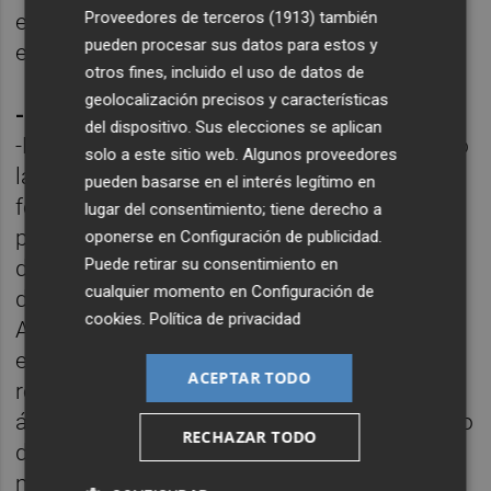
Proveedores de terceros (1913)
también
empresas, ya que en todos los ámbitos se
pueden procesar sus datos para estos y
está imponiendo esta exigencia.
otros fines, incluido el uso de datos de
geolocalización precisos y características
-¿Y en la Comunitat Valenciana?
del dispositivo. Sus elecciones se aplican
-En la Comunitat Valenciana se ha publicado
solo a este sitio web. Algunos proveedores
la ley 18/2018, de 13 de julio, para el
pueden basarse en el interés legítimo en
fomento de la responsabilidad social, que
lugar del consentimiento; tiene derecho a
prima a las empresas que adopten este tipo
oponerse en
Configuración de publicidad
.
Puede retirar su consentimiento en
de procedimientos dentro de sus esquemas
cualquier momento en
Configuración de
de trabajo a la hora de contratar con las
cookies
.
Política de privacidad
Administraciones Públicas. Pues bien, esa
es la línea que ya se está imponiendo en las
ACEPTAR TODO
relaciones entre las empresas, en todos los
ámbitos, especialmente los asociados al uso
RECHAZAR TODO
de medios tecnológicos y las cuestiones
medioambientales, y en Senex tenemos una