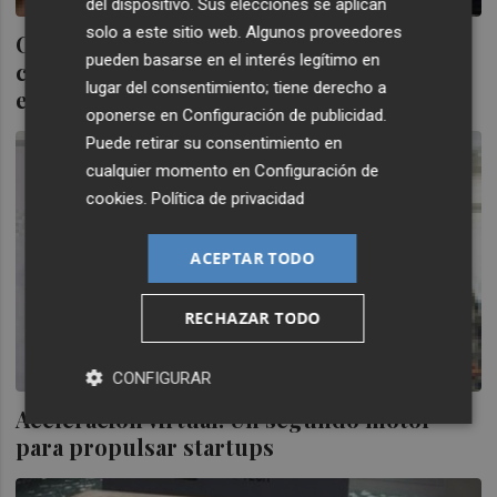
del dispositivo. Sus elecciones se aplican
solo a este sitio web. Algunos proveedores
Carlos Blanco: "Mezclan emprendedores
pueden basarse en el interés legítimo en
con autónomos por interés
lugar del consentimiento; tiene derecho a
exclusivamente político
oponerse en
Configuración de publicidad
.
Puede retirar su consentimiento en
cualquier momento en
Configuración de
cookies
.
Política de privacidad
ACEPTAR TODO
RECHAZAR TODO
CONFIGURAR
Aceleración virtual: Un segundo motor
para propulsar startups