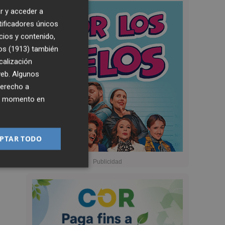
r y acceder a
tificadores únicos
cios y contenido,
os (1913)
también
calización
 web. Algunos
derecho a
ier momento en
PTAR TODO