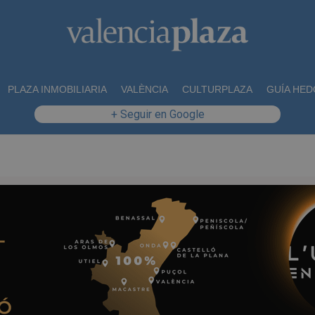
PLAZA INMOBILIARIA
VALÈNCIA
CULTURPLAZA
GUÍA HED
+ Seguir en Google