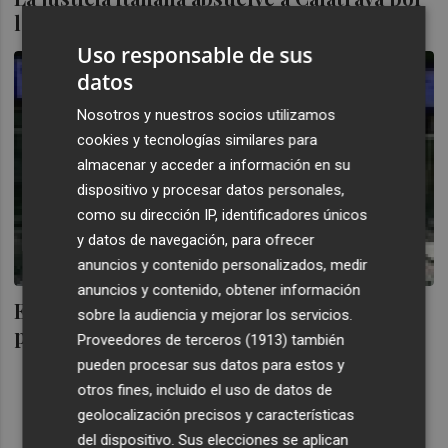
los sobrecostes de Venecia
Uso responsable de sus
datos
Nosotros y nuestros socios utilizamos
cookies y tecnologías similares para
almacenar y acceder a información en su
dispositivo y procesar datos personales,
como su dirección IP, identificadores únicos
y datos de navegación, para ofrecer
anuncios y contenido personalizados, medir
anuncios y contenido, obtener información
El Consell le pagó a Calatrava en Castellón
sobre la audiencia y mejorar los servicios.
para evitar pleitos
Proveedores de terceros (1913)
también
pueden procesar sus datos para estos y
otros fines, incluido el uso de datos de
geolocalización precisos y características
del dispositivo. Sus elecciones se aplican