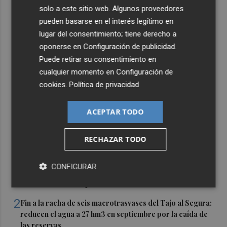
solo a este sitio web. Algunos proveedores
pueden basarse en el interés legítimo en
lugar del consentimiento; tiene derecho a
oponerse en
Configuración de publicidad
.
Puede retirar su consentimiento en
cualquier momento en
Configuración de
cookies
.
Política de privacidad
ACEPTAR TODO
RECHAZAR TODO
Últimas Noticias
CONFIGURAR
1
Valencia Basket abrirá la EuroLeague Women en casa
ante Fenerbahce Opet
2
Fin a la racha de seis macrotrasvases del Tajo al Segura:
reducen el agua a 27 hm3 en septiembre por la caída de
las reservas