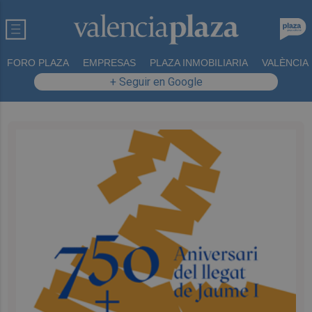
FORO PLAZA
EMPRESAS
PLAZA INMOBILIARIA
VALÈNCIA
+ Seguir en Google