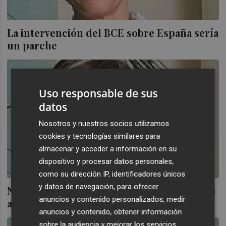
La intervención del BCE sobre España sería
un parche
Uso responsable de sus
datos
Nosotros y nuestros socios utilizamos
cookies y tecnologías similares para
almacenar y acceder a información en su
dispositivo y procesar datos personales,
como su dirección IP, identificadores únicos
y datos de navegación, para ofrecer
No vemos una solución al problema griego
anuncios y contenido personalizados, medir
a corto plazo
anuncios y contenido, obtener información
sobre la audiencia y mejorar los servicios.