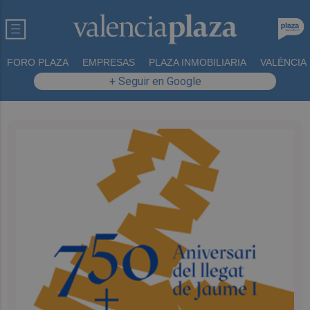
FORO PLAZA
EMPRESAS
PLAZA INMOBILIARIA
VALÈNCIA
+ Seguir en Google