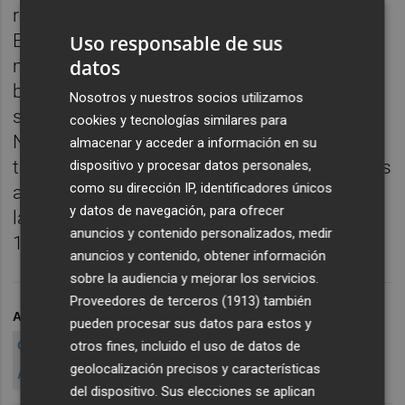
repunte importante de las rentabilidades en
Estados Unidos, sin ser acompañadas por el
Uso responsable de sus
datos
mismo comportamiento en la Eurozona. O
bien notables dudas sobre la Eurozona,
Nosotros y nuestros socios utilizamos
situación que tampoco contemplamos.
cookies y tecnologías similares para
Nuestro intérvalo previsto se situaría en
almacenar y acceder a información en su
torno a 1,25/1,30 unidades en los momentos
dispositivo y procesar datos personales,
como su dirección IP, identificadores únicos
actuales, y una vez aclarado el panorama en
y datos de navegación, para ofrecer
la Eurozona -finales de año-, en torno a
anuncios y contenido personalizados, medir
1,30/1.35 unidades.
anuncios y contenido, obtener información
sobre la audiencia y mejorar los servicios.
Proveedores de terceros (1913)
también
ARCHIVADO EN
ESTEFANÍA PONTE
CORTAL CONSORS
pueden procesar sus datos para estos y
otros fines, incluido el uso de datos de
CRISIS GRIEGA
ELECCIONES GRIEGAS
geolocalización precisos y características
ANALISTA BURSÁTIL
ANALISTA FINA
del dispositivo. Sus elecciones se aplican