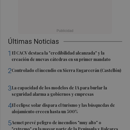
Últimas Noticias
1
El CACV destaca la "credibilidad alcanzada" y la
creación de nuevas cátedras en su primer mandato
2
Controlado el incendio en Sierra Engarcerán (Castellón)
3
La capacidad de los modelos de IA para burlar la
seguridad alarma a gobiernos y empresas
4
El eclipse solar dispara el turismo y las búsquedas de
alojamiento crecen hasta un 500%
5
Aemet prevé peligro de incendios "muy alto" o
"extremo" en la mayor parte de la Península y Baleares