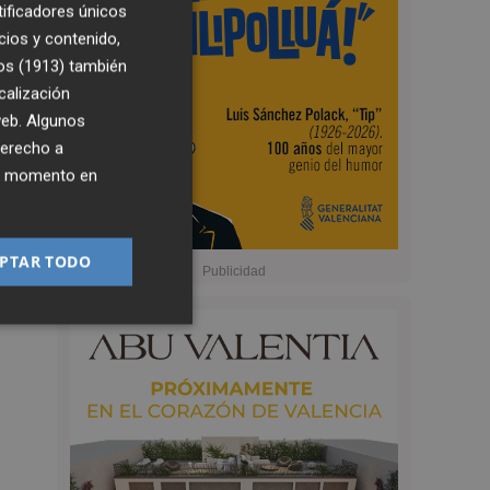
tificadores únicos
cios y contenido,
os (1913)
también
calización
 web. Algunos
derecho a
ier momento en
PTAR TODO