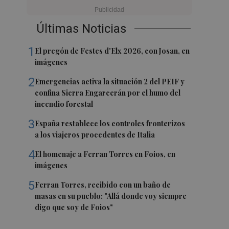
Últimas Noticias
1
El pregón de Festes d'Elx 2026, con Josan, en
imágenes
2
Emergencias activa la situación 2 del PEIF y
confina Sierra Engarcerán por el humo del
incendio forestal
3
España restablece los controles fronterizos
a los viajeros procedentes de Italia
4
El homenaje a Ferran Torres en Foios, en
imágenes
5
Ferran Torres, recibido con un baño de
masas en su pueblo: "Allá donde voy siempre
digo que soy de Foios"