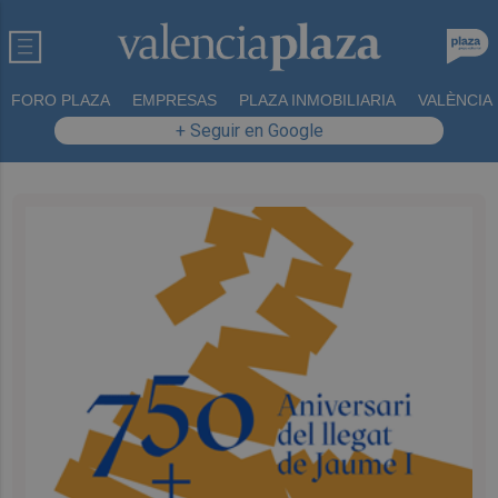
FORO PLAZA
EMPRESAS
PLAZA INMOBILIARIA
VALÈNCIA
+ Seguir en Google