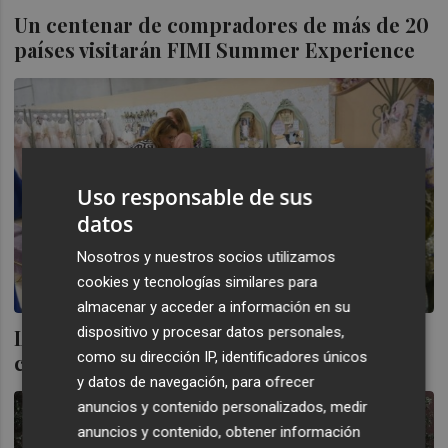
Un centenar de compradores de más de 20
países visitarán FIMI Summer Experience
Uso responsable de sus
datos
Nosotros y nuestros socios utilizamos
cookies y tecnologías similares para
almacenar y acceder a información en su
dispositivo y procesar datos personales,
La novena edición de Día Mágico by FIMI
como su dirección IP, identificadores únicos
cierra con un balance "muy positivo
y datos de navegación, para ofrecer
anuncios y contenido personalizados, medir
anuncios y contenido, obtener información