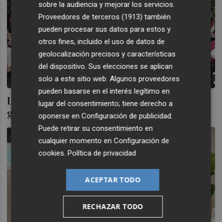
sobre la audiencia y mejorar los servicios.
Proveedores de terceros (1913)
también
pueden procesar sus datos para estos y
otros fines, incluido el uso de datos de
geolocalización precisos y características
del dispositivo. Sus elecciones se aplican
solo a este sitio web. Algunos proveedores
pueden basarse en el interés legítimo en
La moda de los 'Bridgerton' y el 'no' a la
lugar del consentimiento; tiene derecho a
guerra se cuelan en Día Mágico by FIMI
oponerse en
Configuración de publicidad
.
Puede retirar su consentimiento en
cualquier momento en
Configuración de
cookies
.
Política de privacidad
ACEPTAR TODO
RECHAZAR TODO