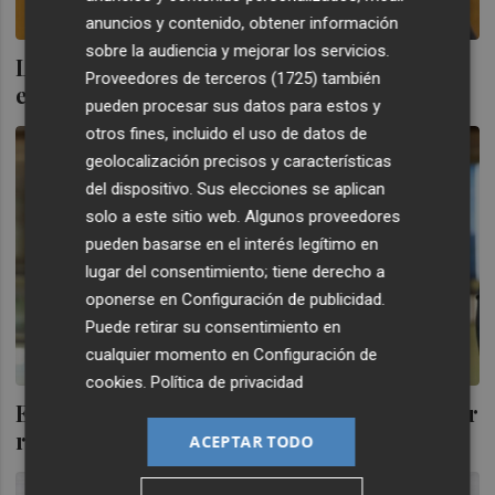
anuncios y contenido, obtener información
sobre la audiencia y mejorar los servicios.
La EAF iCapital se refuerza en València con
Proveedores de terceros (1725)
también
el fichaje de Jesús Ferrando
pueden procesar sus datos para estos y
otros fines, incluido el uso de datos de
geolocalización precisos y características
del dispositivo. Sus elecciones se aplican
solo a este sitio web. Algunos proveedores
pueden basarse en el interés legítimo en
lugar del consentimiento; tiene derecho a
oponerse en
Configuración de publicidad
.
Puede retirar su consentimiento en
cualquier momento en
Configuración de
cookies
.
Política de privacidad
El presidente de la aerolínea canaria Binter
reduce un 19% su participación en Natra
ACEPTAR TODO