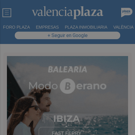
FORO PLAZA
EMPRESAS
PLAZA INMOBILIARIA
VALÈNCIA
+ Seguir en Google