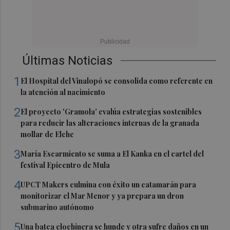
Últimas Noticias
1
El Hospital del Vinalopó se consolida como referente en
la atención al nacimiento
2
El proyecto 'Gramola' evalúa estrategias sostenibles
para reducir las alteraciones internas de la granada
mollar de Elche
3
María Escarmiento se suma a El Kanka en el cartel del
festival Epicentro de Mula
4
UPCT Makers culmina con éxito un catamarán para
monitorizar el Mar Menor y ya prepara un dron
submarino autónomo
5
Una batea clochinera se hunde y otra sufre daños en un