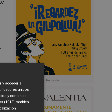
ge
e
r y acceder a
tificadores únicos
cios y contenido,
os (1913)
también
calización