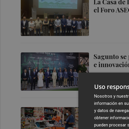
La Casa de 
el Foro AS
Sagunto se 
e innovació
Uso respons
Nosotros y nuestr
información en su 
Sagunto imp
y datos de navega
local con u
obtener informació
pueden procesar su