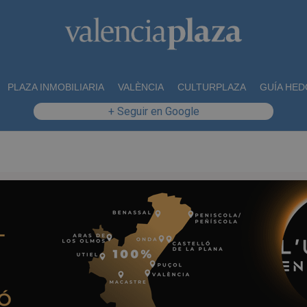
PLAZA INMOBILIARIA
VALÈNCIA
CULTURPLAZA
GUÍA HED
+ Seguir en Google