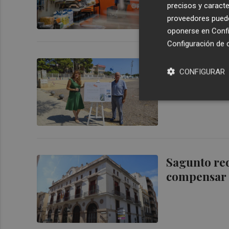
precisos y caracte
proveedores pueden
oponerse en
Confi
Configuración de 
El grup de 
CONFIGURAR
ciutadania 
Sagunto red
compensar l