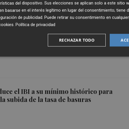
rísticas del dispositivo. Sus elecciones se aplican solo a este sitio
 basarse en el interés legítimo en lugar del consentimiento; tiene 
guración de publicidad
. Puede retirar su consentimiento en cualqu
cookies
.
Política de privacidad
Compromís a Sagunt presentarà a la
RECHAZAR TODO
ACE
la seua proposta de plaça pública
uce el IBI a su mínimo histórico para
a subida de la tasa de basuras