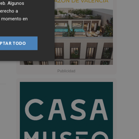
 web. Algunos
derecho a
ier momento en
PTAR TODO