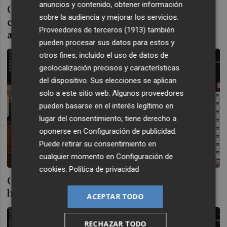
anuncios y contenido, obtener información
Oryzon presentará en Viena los resultados
sobre la audiencia y mejorar los servicios.
clínicos de su fármaco ORY-2001 para el
Proveedores de terceros (1913)
también
alzheimer
pueden procesar sus datos para estos y
otros fines, incluido el uso de datos de
geolocalización precisos y características
del dispositivo. Sus elecciones se aplican
solo a este sitio web. Algunos proveedores
pueden basarse en el interés legítimo en
lugar del consentimiento; tiene derecho a
oponerse en
Configuración de publicidad
.
Puede retirar su consentimiento en
cualquier momento en
Configuración de
cookies
.
Política de privacidad
Oryzon Genomics vive su mejor sesión en
bolsa (+40,5%)
ACEPTAR TODO
RECHAZAR TODO