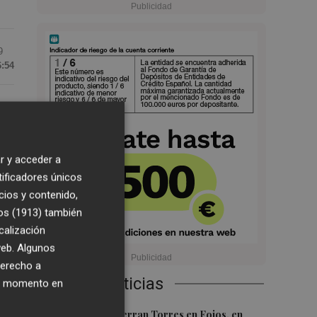
9
6:54
 el
o
r y acceder a
tificadores únicos
cios y contenido,
os (1913)
también
calización
 web. Algunos
rk
derecho a
Últimas Noticias
ier momento en
1
El homenaje a Ferran Torres en Foios, en