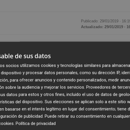
Publicado: 29/01/2019 ·
16:1
Actualizado: 29/01/2019 · 1
macéutica de fase clínica centrada en la epigenética para
portantes necesidades médicas no resueltas, ha anunciad
able de sus datos
 presentaciones en varias conferencias de reconocido
os socios utilizamos cookies y tecnologías similares para almacena
rero y marzo, continuando así su presencia institucional
dispositivo y procesar datos personales, como su dirección IP, iden
ción, para ofrecer anuncios y contenido personalizados, medir anun
n sobre la audiencia y mejorar los servicios.
Proveedores de tercer
avances recientes de Vafidemstat (ORY-2001) en
s datos para estos y otros fines, incluido el uso de datos de geolo
Y-1001) en cáncer ante inversores institucionales en la
rísticas del dispositivo. Sus elecciones se aplican solo a este sitio
brará en el Hotel New York Marriott Marquis en Nueva Yo
 basarse en el interés legítimo en lugar del consentimiento; tiene 
guración de publicidad
. Puede retirar su consentimiento en cualqu
na presentación pública centrada en el programa
cookies
.
Política de privacidad
l en el salón Hudson/Empire, en el tramo de empresas