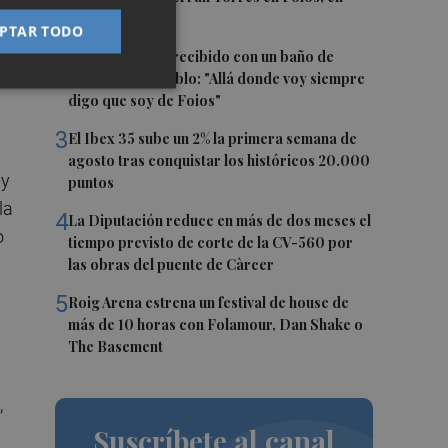
imágenes
PTAR TODO
2
Ferran Torres, recibido con un baño de
masas en su pueblo: "Allá donde voy siempre
digo que soy de Foios"
3
El Ibex 35 sube un 2% la primera semana de
agosto tras conquistar los históricos 20.000
 y
puntos
la
4
La Diputación reduce en más de dos meses el
o
tiempo previsto de corte de la CV-560 por
las obras del puente de Càrcer
5
Roig Arena estrena un festival de house de
más de 10 horas con Folamour, Dan Shake o
The Basement
,
Suscríbete al canal