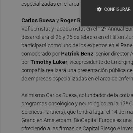
especializadas en el área de enfermedades neur
CONFIGURAR
Carlos Buesa
y
Roger Bullock
, director Médi
Vafidemstat y Iadademstat en el 12º Annual Eur
desarrollará el 25 y 26 de febrero en el Hilton Zu
participará como uno de los expertos en el Pane
comoderado por
Patrick Benz
, senior directo
por
Timothy Luker
, vicepresidente de Emerging
compañía realizará una presentación pública ce
de empresas especializadas en el área de enfe
Asimismo Carlos Buesa, cofundador de la cotiz
programas oncológico y neurológico en la 17ª C
Sciences Partners), que tendrá lugar el 14 de m
Grand en Amsterdam. BioCapital Europe es una 
ofreciendo a las firmas de Capital Riesgo e inve