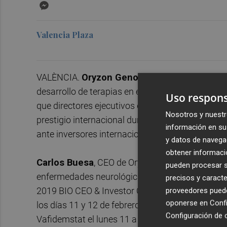
Messenger
Valencia Plaza
VALÈNCIA.
Oryzon Genomics
, compañía biofar
desarrollo de terapias en enfermedades con im
Uso respons
que directores ejecutivos de la compañía harán
Nosotros y nuestr
prestigio internacional durante los meses de feb
información en su 
ante inversores internacionales.
y datos de navega
obtener informació
Carlos Buesa
, CEO de Oryzon, presentará los 
pueden procesar su
enfermedades neurológicas y de Iadademstat (OR
precisos y caracte
2019 BIO CEO & Investor Conference que se cele
proveedores pueden
oponerse en
Confi
los días 11 y 12 de febrero. Además realizará u
Configuración de 
Vafidemstat el lunes 11 a las 2:45 pm hora loca