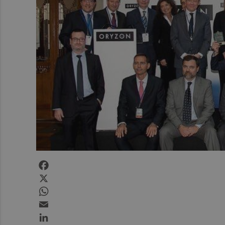
Facebook
X
WhatsApp
Email
LinkedIn