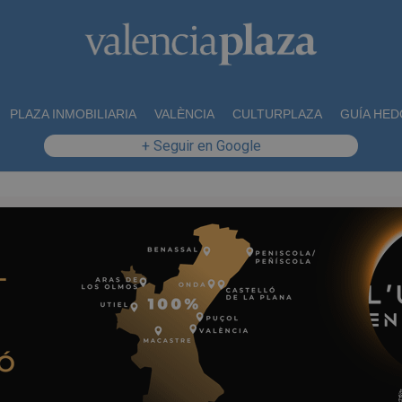
PLAZA INMOBILIARIA
VALÈNCIA
CULTURPLAZA
GUÍA HED
+ Seguir en Google