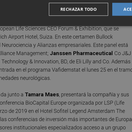
ológicas.
RECHAZAR TODO
ACE
co de Oryzon, presentarán los progresos de los programas
opean Life Sciences CEO Forum & Exhibition, que se
rich Airport Hotel, Suiza. En este certamen Bullock
l Neurociencia y Alianzas empresariales. Este panel está
r Alliance Management;
Janssen Pharmaceutical
Co J&J
 Technology & Innovation, BD, de Eli Lilly and Co. Además 
ntrada en el programa Vafidemstat el lunes 25 en el tram
rmedades neurológicas.
ada junto a
Tamara Maes
, presentará la compañía y sus
onferencia BioCapital Europe organizada por LSP (Life
arzo de 2019 en el Hotel Sofitel Legend Amsterdam The
las conferencias de inversión más importantes de Europa
rsores institucionales especializados acceso a un grupo