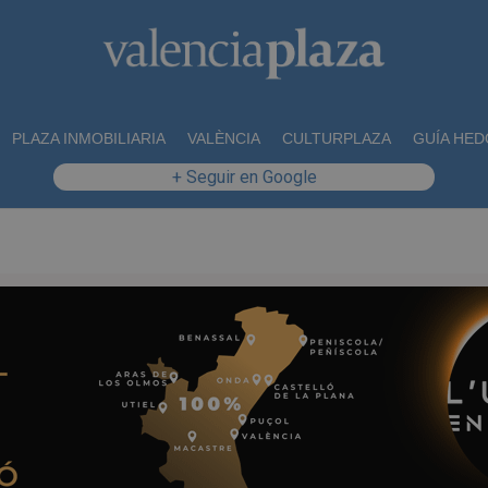
PLAZA INMOBILIARIA
VALÈNCIA
CULTURPLAZA
GUÍA HED
+ Seguir en Google