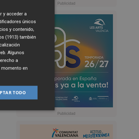
r y acceder a
tificadores únicos
cios y contenido,
os (1913)
también
calización
 web. Algunos
derecho a
ier momento en
PTAR TODO