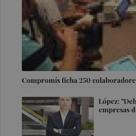
Compromís ficha 250 colaboradore
López: "De
empresas d