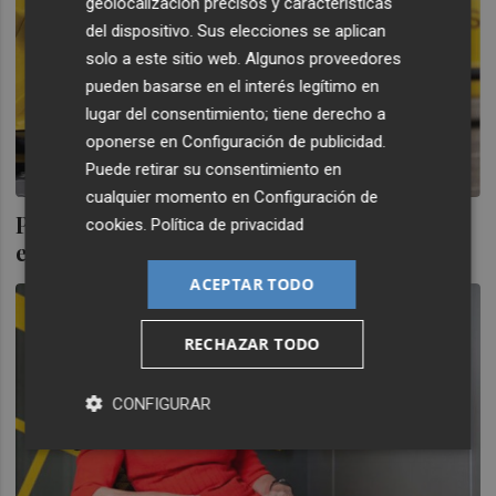
geolocalización precisos y características
del dispositivo. Sus elecciones se aplican
solo a este sitio web. Algunos proveedores
pueden basarse en el interés legítimo en
lugar del consentimiento; tiene derecho a
oponerse en
Configuración de publicidad
.
Puede retirar su consentimiento en
cualquier momento en
Configuración de
Prosegur pagará un dividendo de 0,06
cookies
.
Política de privacidad
euros por acción el 21 de diciembre
ACEPTAR TODO
RECHAZAR TODO
CONFIGURAR