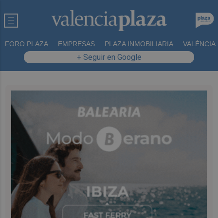
FORO PLAZA
EMPRESAS
PLAZA INMOBILIARIA
VALÈNCIA
+ Seguir en Google