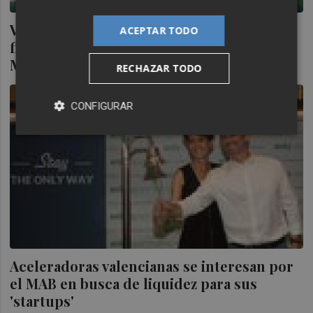
Víctor M. Ruiz (Qrenta): "Faltan incentivos
ACEPTAR TODO
fiscales en Valencia para potenciar el
Mercado Alternativo Bursátil
RECHAZAR TODO
CONFIGURAR
Aceleradoras valencianas se interesan por
el MAB en busca de liquidez para sus
'startups'