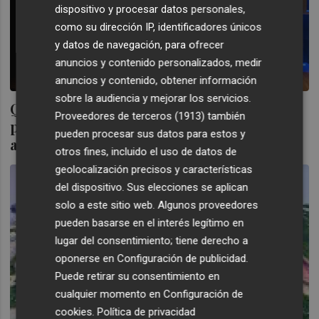
dispositivo y procesar datos personales,
como su dirección IP, identificadores únicos
y datos de navegación, para ofrecer
anuncios y contenido personalizados, medir
anuncios y contenido, obtener información
sobre la audiencia y mejorar los servicios.
Qrenta AV lanza el Smart Qrenta para
Proveedores de terceros (1913)
también
potenciar la gestión online de su red de
pueden procesar sus datos para estos y
agentes
otros fines, incluido el uso de datos de
geolocalización precisos y características
del dispositivo. Sus elecciones se aplican
solo a este sitio web. Algunos proveedores
pueden basarse en el interés legítimo en
lugar del consentimiento; tiene derecho a
oponerse en
Configuración de publicidad
.
Puede retirar su consentimiento en
cualquier momento en
Configuración de
cookies
.
Política de privacidad