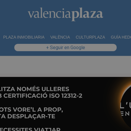
PLAZA INMOBILIARIA
VALÈNCIA
CULTURPLAZA
GUÍA HED
+ Seguir en Google