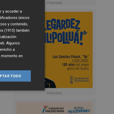
r y acceder a
tificadores únicos
cios y contenido,
os (1913)
también
calización
 web. Algunos
derecho a
ier momento en
PTAR TODO