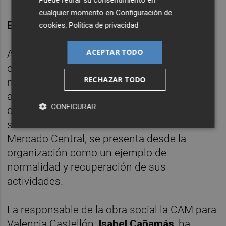
Puede retirar su consentimiento en
cualquier momento en
Configuración de
EN FEBRERO, FORMACIÓN
cookies
.
Política de privacidad
ACEPTAR TODO
A pesar de que el resto de aulas, salas de
exposiciones, bibliotecas y centros
RECHAZAR TODO
medioambientales han continuado con su
actividad durante este periodo, la reapertura
CONFIGURAR
de la sede de la obra social en Valencia,
situada en uno de los edificios anexos al
Mercado Central, se presenta desde la
organización como un ejemplo de
normalidad y recuperación de sus
actividades.
La responsable de la obra social la CAM para
Valencia Castellón,
Isabel Cañamás
, ha