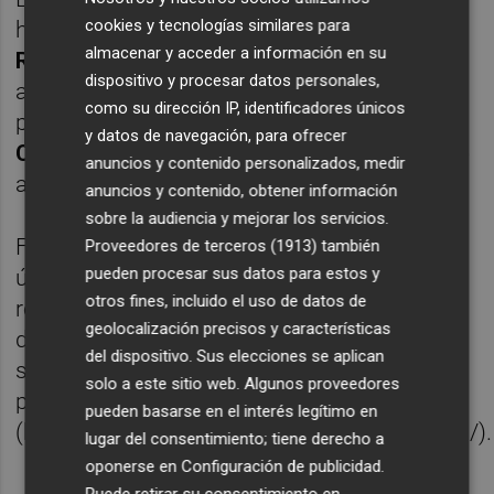
cookies y tecnologías similares para
hacerse cargo de este área a
Alfonso
almacenar y acceder a información en su
Rodríguez Rabadán
, prejubilado un año
dispositivo y procesar datos personales,
antes como director de empresas
como su dirección IP, identificadores únicos
participadas de la caja y que sustituyó a
y datos de navegación, para ofrecer
Carlos Moyano
, que ocupaba el cargo desde
anuncios y contenido personalizados, medir
agosto de 2011.
anuncios y contenido, obtener información
sobre la audiencia y mejorar los servicios.
Fuentes de la entidad aseguran que, en las
Proveedores de terceros (1913)
también
pueden procesar sus datos para estos y
últimas semanas, la obra social está
otros fines, incluido el uso de datos de
recuperando su actividad con la preparación
geolocalización precisos y características
de un nuevo portal en internet que recoja
del dispositivo. Sus elecciones se aplican
sus novedades y sustituya a la sencilla
solo a este sitio web. Algunos proveedores
página web con la que cuenta actualmente
pueden basarse en el interés legítimo en
(http://obscajamediterraneo.wordpress.com/).
lugar del consentimiento; tiene derecho a
oponerse en
Configuración de publicidad
.