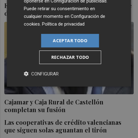
oponerse en
Configuración de publicidad
.
El futuro de cooperativas y cajas rurales se
Puede retirar su consentimiento en
debate en Valencia
cualquier momento en
Configuración de
cookies
.
Política de privacidad
ACEPTAR TODO
RECHAZAR TODO
CONFIGURAR
Cajamar y Caja Rural de Castellón
completan su fusión
Las cooperativas de crédito valencianas
que siguen solas aguantan el tirón