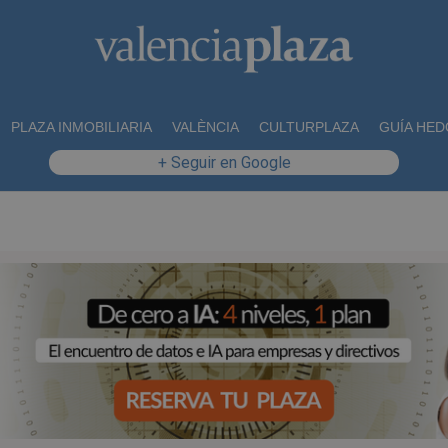
PLAZA INMOBILIARIA
VALÈNCIA
CULTURPLAZA
GUÍA HED
+ Seguir en Google