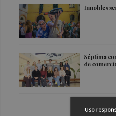
Innobles s
Séptima co
de comercio
Uso respons