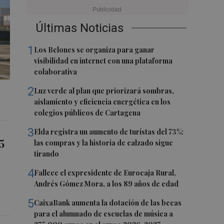
Últimas Noticias
1
Los Belones se organiza para ganar
visibilidad en internet con una plataforma
colaborativa
2
Luz verde al plan que priorizará sombras,
aislamiento y eficiencia energética en los
colegios públicos de Cartagena
3
Elda registra un aumento de turístas del 73%:
5
las compras y la historia de calzado sigue
tirando
4
Fallece el expresidente de Eurocaja Rural,
Andrés Gómez Mora, a los 89 años de edad
5
CaixaBank aumenta la dotación de las becas
para el alumnado de escuelas de música a