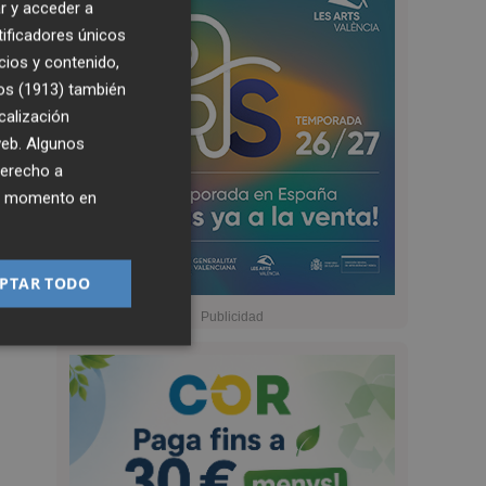
r y acceder a
tificadores únicos
cios y contenido,
os (1913)
también
calización
 web. Algunos
derecho a
ier momento en
PTAR TODO