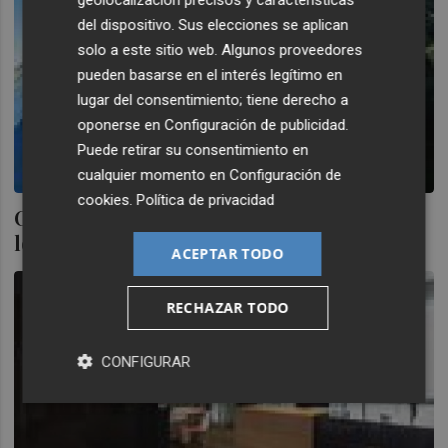
geolocalización precisos y características
del dispositivo. Sus elecciones se aplican
solo a este sitio web. Algunos proveedores
pueden basarse en el interés legítimo en
lugar del consentimiento; tiene derecho a
oponerse en
Configuración de publicidad
.
Puede retirar su consentimiento en
cualquier momento en
Configuración de
cookies
.
Política de privacidad
Cecabank acabará el martes el traspaso de
los activos de fondos de Banco Madrid
ACEPTAR TODO
RECHAZAR TODO
CONFIGURAR