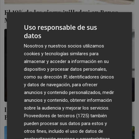
El 10% de las sicavs 'pilladas' en Banco
Madrid ya se han liberado
Uso responsable de sus
datos
Nosotros y nuestros socios utilizamos
cookies y tecnologías similares para
almacenar y acceder a información en su
dispositivo y procesar datos personales,
como su dirección IP, identificadores únicos
y datos de navegación, para ofrecer
anuncios y contenido personalizados, medir
anuncios y contenido, obtener información
Los reembolsos de fondos y sicavs de
sobre la audiencia y mejorar los servicios.
Banco Madrid, más cerca
Proveedores de terceros (1725)
también
pueden procesar sus datos para estos y
otros fines, incluido el uso de datos de