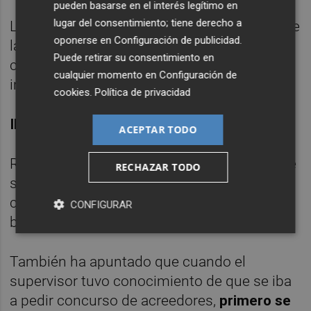
pueden basarse en el interés legítimo en
lugar del consentimiento; tiene derecho a
La presidenta del supervisor ha afirmado que
oponerse en
Configuración de publicidad
.
la institución está dando todos los pasos
Puede retirar su consentimiento en
con seguridad jurídica "para que los
cualquier momento en
Configuración de
inversores no se vean perjudicados".
cookies
.
Política de privacidad
INTERVENCIÓN
ACEPTAR TODO
Rodríguez no ha querido pronunciarse sobre
RECHAZAR TODO
si la intervención de Banco Madrid fue
correcta y ha alegado que "con las cartas
CONFIGURAR
bajadas es muy fácil tener opiniones".
También ha apuntado que cuando el
supervisor tuvo conocimiento de que se iba
a pedir concurso de acreedores,
primero se