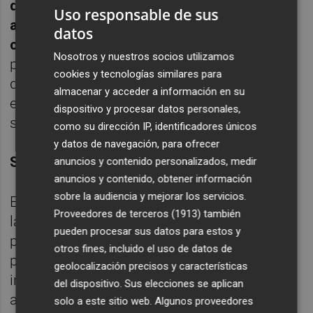
depositaría de bienes comenzó incluso
Uso responsable de sus
antes de que Banco Madrid estuviera
datos
concursado
, pero ha precisado que este
Nosotros y nuestros socios utilizamos
proceso "lleva un tiempo". Así, ha avanzado
cookies y tecnologías similares para
que en el momento en el que el traspaso se
almacenar y acceder a información en su
ejecute se desbloquearán las inversiones de
dispositivo y procesar datos personales,
sicavs y fondos.
como su dirección IP, identificadores únicos
y datos de navegación, para ofrecer
SEGURIDAD JURÍDICA
anuncios y contenido personalizados, medir
anuncios y contenido, obtener información
sobre la audiencia y mejorar los servicios.
En paralelo, la CNMV trabaja para que desde
Proveedores de terceros (1913)
también
la gestora o banco se comunique a los
pueden procesar sus datos para estos y
partícipes e inversores cuáles son sus
otros fines, incluido el uso de datos de
posibilidades y derechos. "La gestora está
geolocalización precisos y características
intervenida, pero tiene su propio consejo de
del dispositivo. Sus elecciones se aplican
administración", ha recordado.
solo a este sitio web. Algunos proveedores