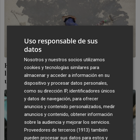
Uso responsable de sus
datos
Nosotros y nuestros socios utilizamos
Efímera, sin intermediarios, sin ánimo de
cookies y tecnologías similares para
lucro: así es La Hora del Vermut del arte
almacenar y acceder a información en su
underground
dispositivo y procesar datos personales,
como su dirección IP, identificadores únicos
y datos de navegación, para ofrecer
anuncios y contenido personalizados, medir
anuncios y contenido, obtener información
sobre la audiencia y mejorar los servicios.
Proveedores de terceros (1913)
también
pueden procesar sus datos para estos y