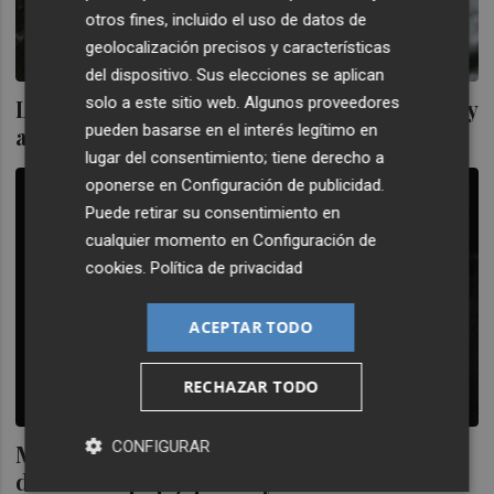
otros fines, incluido el uso de datos de
geolocalización precisos y características
del dispositivo. Sus elecciones se aplican
solo a este sitio web. Algunos proveedores
La escena 'ballroom' se instala en València y
pueden basarse en el interés legítimo en
abre un nuevo espacio de libertad
lugar del consentimiento; tiene derecho a
oponerse en
Configuración de publicidad
.
Puede retirar su consentimiento en
cualquier momento en
Configuración de
cookies
.
Política de privacidad
ACEPTAR TODO
RECHAZAR TODO
CONFIGURAR
Maika Loubté traerá a València su mezcla
de techno pop japonés y french touch