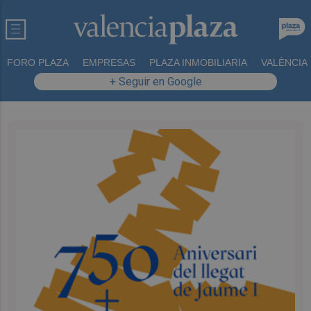
FORO PLAZA
EMPRESAS
PLAZA INMOBILIARIA
VALÈNCIA
+ Seguir en Google