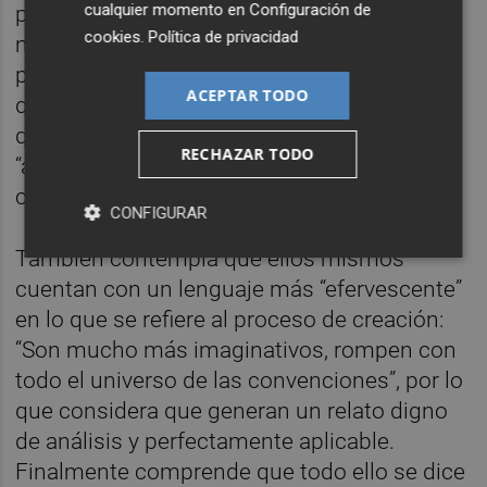
cualquier momento en
Configuración de
puntos clave en el desarrollo de su taller: “Es
cookies
.
Política de privacidad
muy importante que exista una respuesta
por parte de los jóvenes, y para ello tienen
ACEPTAR TODO
que poder verse representados”, es por ello
que su obra cuenta con un elenco
RECHAZAR TODO
“adolescente” ya que mejor vivirlo para
contarlo.
CONFIGURAR
También contempla que ellos mismos
cuentan con un lenguaje más “efervescente”
en lo que se refiere al proceso de creación:
“Son mucho más imaginativos, rompen con
todo el universo de las convenciones”, por lo
que considera que generan un relato digno
de análisis y perfectamente aplicable.
Finalmente comprende que todo ello se dice