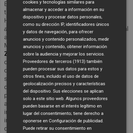
cookies y tecnologías similares para
En esta fase de desarrollo del proyecto
almacenar y acceder a información en su
también se encuentra la Companyia
dispositivo y procesar datos personales,
Hongaresa de Teatre, con
El tiempo
como su dirección IP, identificadores únicos
arrebatado,
que se conforma también junto al
y datos de navegación, para ofrecer
apoyo de la concejalía de juventud de Camp
anuncios y contenido personalizados, medir
Morvedre. En esta obra, dirigida por
Paco
anuncios y contenido, obtener información
Zarzoso
, los jóvenes muestran un extenso
sobre la audiencia y mejorar los servicios.
diálogo sobre las heridas contemporáneas
Proveedores de terceros (1913)
también
pueden procesar sus datos para estos y
de las generaciones pasadas, una trama
otros fines, incluido el uso de datos de
sobre el amor, la muerte y la vida. En este
geolocalización precisos y características
diálogo jóvenes entre los 20 y 30 años son
del dispositivo. Sus elecciones se aplican
portadores de las historias de sus propios
solo a este sitio web. Algunos proveedores
abuelos y le ponen voz a este diálogo
pueden basarse en el interés legítimo en
intergeneracional. Con el objetivo de
lugar del consentimiento; tiene derecho a
investigar cómo conformar una buena obra
oponerse en
Configuración de publicidad
.
de la mano joven Zarzoso encuentra varios
Puede retirar su consentimiento en