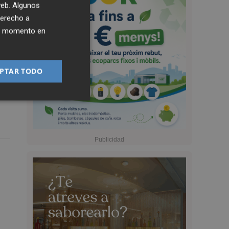
 web. Algunos
derecho a
ier momento en
PTAR TODO