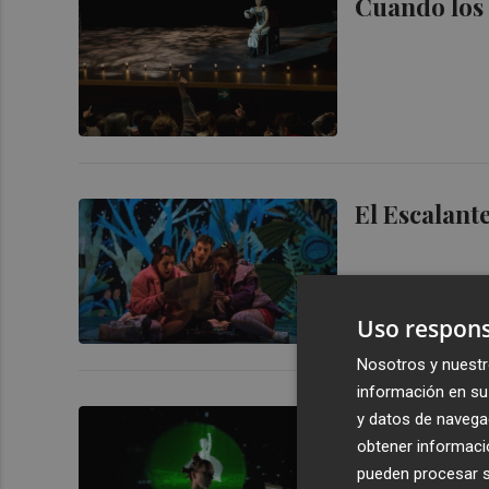
Cuando los
El Escalant
Uso respons
Nosotros y nuestr
información en su 
El Escalant
y datos de navega
obtener informació
pueden procesar su