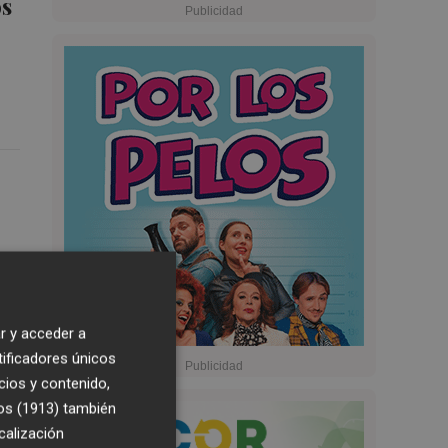
os
r y acceder a
tificadores únicos
cios y contenido,
os (1913)
también
calización