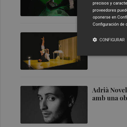
precisos y caracte
proveedores pueden
oponerse en
Confi
Configuración de 
El Escalant
CONFIGURAR
despertar e
Adrià Novel
amb una obr