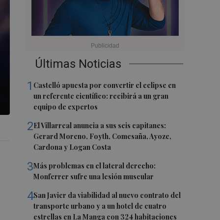
Últimas Noticias
1
Castelló apuesta por convertir el eclipse en
un referente científico: recibirá a un gran
equipo de expertos
2
El Villarreal anuncia a sus seis capitanes:
Gerard Moreno, Foyth, Comesaña, Ayoze,
Cardona y Logan Costa
3
Más problemas en el lateral derecho:
Monferrer sufre una lesión muscular
4
San Javier da viabilidad al nuevo contrato del
transporte urbano y a un hotel de cuatro
estrellas en La Manga con 324 habitaciones