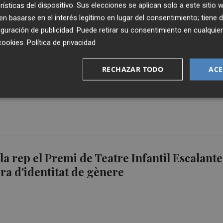
rísticas del dispositivo. Sus elecciones se aplican solo a este sitio
 basarse en el interés legítimo en lugar del consentimiento; tiene 
guración de publicidad
. Puede retirar su consentimiento en cualqu
cookies
.
Política de privacidad
e cierra temporada con Menut Teatre para
RECHAZAR TODO
ACE
mociones en la infancia
la rep el Premi de Teatre Infantil Escalante
a d'identitat de gènere