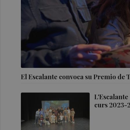
El Escalante convoca su Premio de T
L'Escalante 
curs 2023-