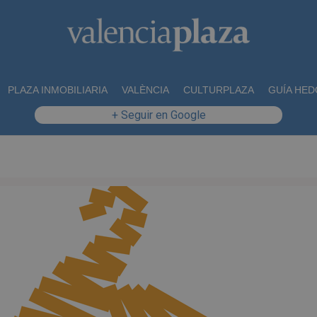
PLAZA INMOBILIARIA
VALÈNCIA
CULTURPLAZA
GUÍA HED
+ Seguir en Google