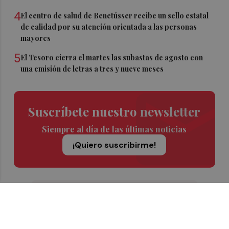
4
El centro de salud de Benetússer recibe un sello estatal
de calidad por su atención orientada a las personas
mayores
5
El Tesoro cierra el martes las subastas de agosto con
una emisión de letras a tres y nueve meses
Suscríbete nuestro newsletter
Siempre al día de las últimas noticias
¡Quiero suscribirme!