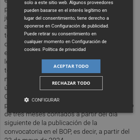
euros, así como la publicación de una
solo a este sitio web. Algunos proveedores
primera edición por parte de Bromera. El
pueden basarse en el interés legítimo en
jurado, formado por especialistas de las
lugar del consentimiento; tiene derecho a
artes escénicas, escogerá la obra ganadora
oponerse en
Configuración de publicidad
.
Puede retirar su consentimiento en
teniendo en cuenta la calidad de la escritura
cualquier momento en
Configuración de
dramática, la viabilidad de su posible puesta
cookies
.
Política de privacidad
en escena y el carácter innovador del
lenguaje y la estructura dramática del
ACEPTAR TODO
texto.
Para participar, tan solo hay que ser
mayor de 18 años y no haber ganado las
RECHAZAR TODO
últimas dos ediciones de la convocatoria.
Quienes cumplan con este requisito podrán
CONFIGURAR
presentar su texto en valenciano en un plazo
de tres meses contados a partir del día
siguiente de la publicación de la
convocatoria en el BOP, es decir, a partir del