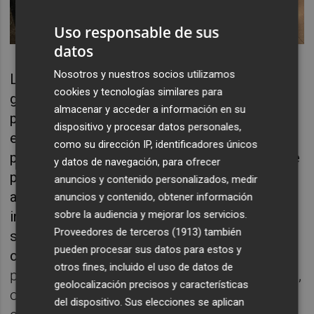
Uso responsable de sus
datos
Nosotros y nuestros socios utilizamos
La editorial Bromera publicará el texto
cookies y tecnologías similares para
ganador, como viene haciendo desde la
almacenar y acceder a información en su
puesta en marcha del premio en 2015. Su
dispositivo y procesar datos personales,
editor, Marc Senabre, valora “no solo la
como su dirección IP, identificadores únicos
publicación, sino la posibilidad que se abre de
y datos de navegación, para ofrecer
poner en escena la obra. Además, ayuda a
anuncios y contenido personalizados, medir
acercar el teatro y la literatura en general a la
anuncios y contenido, obtener información
infancia y la juventud desde las aulas, ya que
sobre la audiencia y mejorar los servicios.
Proveedores de terceros (1913)
también
son textos que se trabajan mucho en
pueden procesar sus datos para estos y
clase”.
La convocatoria, que ya ha sido
otros fines, incluido el uso de datos de
publicada en el Boletín Oficial de la Provincia,
geolocalización precisos y características
otorga un premio en metálico de 5.000
del dispositivo. Sus elecciones se aplican