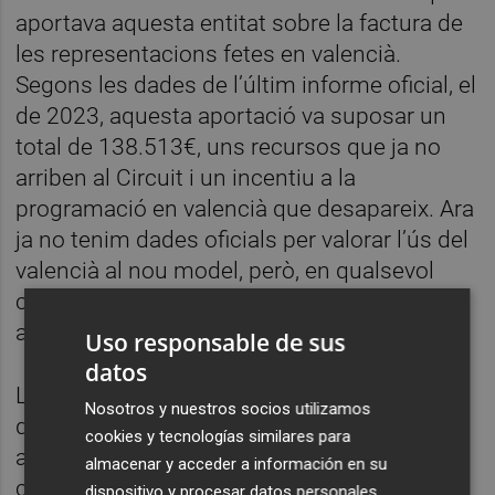
aportava aquesta entitat sobre la factura de
les representacions fetes en valencià.
Segons les dades de l’últim informe oficial, el
de 2023, aquesta aportació va suposar un
total de 138.513€, uns recursos que ja no
arriben al Circuit i un incentiu a la
programació en valencià que desapareix. Ara
ja no tenim dades oficials per valorar l’ús del
valencià al nou model, però, en qualsevol
cas, costa veure en aquesta decisió una
aposta per la llengua.
Uso responsable de sus
datos
La resta de crítiques se centren en el criteri
Nosotros y nuestros socios utilizamos
quantitatiu i en el catàleg tancat. Pel que fa
cookies y tecnologías similares para
al primer punt, el Circuit ha passat de
almacenar y acceder a información en su
comptar amb 92 entitats adherides a
dispositivo y procesar datos personales,