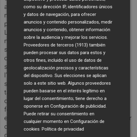
anunciar una expansió fins als 155
como su dirección IP, identificadores únicos
municipis. Això sí, sense incrementar el
y datos de navegación, para ofrecer
anuncios y contenido personalizados, medir
pressupost i sense exigir cap requisit tècnic.
anuncios y contenido, obtener información
La pretensió d’arribar a més pobles amb els
sobre la audiencia y mejorar los servicios.
mateixos recursos ha compromés
Proveedores de terceros (1913)
también
seriosament la continuïtat i, òbviament, ha
pueden procesar sus datos para estos y
convertit la programació cultural en una
otros fines, incluido el uso de datos de
successió d’actes anecdòtics. D’altra banda,
geolocalización precisos y características
l’agilitat i llibertat de programació del
del dispositivo. Sus elecciones se aplican
sistema anterior ha derivat en un catàleg
solo a este sitio web. Algunos proveedores
pueden basarse en el interés legítimo en
tancat, un llistat d’espectacles seleccionats
lugar del consentimiento; tiene derecho a
que només aporta lentitud i burocràcia. De
oponerse en
Configuración de publicidad
.
fet, a data de publicació d’aquestes línies,
Puede retirar su consentimiento en
encara hi ha comissions reunides per decidir
cualquier momento en
Configuración de
quins espectacles en formaran part. Al mes
cookies
.
Política de privacidad
de juny, ni els teatres saben què podran