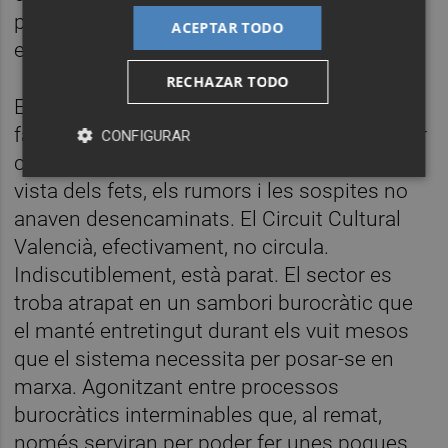
programar ni les companyies saben quins
ACEPTAR TODO
espectacles podran girar.
RECHAZAR TODO
En definitiva, la metàfora inicial dels circuits
fa temps que va deixar de ser una broma per
CONFIGURAR
convertir-se en un problema ben real. A la
vista dels fets, els rumors i les sospites no
anaven desencaminats. El Circuit Cultural
Valencià, efectivament, no circula.
Indiscutiblement, està parat. El sector es
troba atrapat en un sambori burocràtic que
el manté entretingut durant els vuit mesos
que el sistema necessita per posar-se en
marxa. Agonitzant entre processos
burocràtics interminables que, al remat,
només serviran per poder fer unes poques