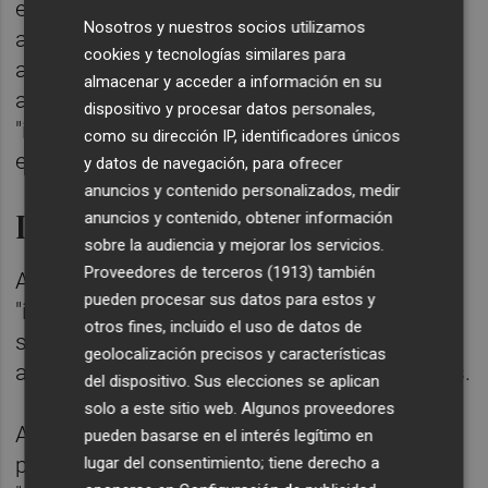
ella una relación de cuidado o de
Nosotros y nuestros socios utilizamos
acompañamiento porque la "imitación
cookies y tecnologías similares para
artificial" de consejo, empatía, amistad o
almacenar y acceder a información en su
amor en usuarios poco conscientes puede
dispositivo y procesar datos personales,
"inducir a engaño y dar la falsa impresión de
como su dirección IP, identificadores únicos
estar en una relación".
y datos de navegación, para ofrecer
anuncios y contenido personalizados, medir
Impacto ambiental
anuncios y contenido, obtener información
sobre la audiencia y mejorar los servicios.
Proveedores de terceros (1913)
también
Además, advierte del "riesgo" que supone el
pueden procesar sus datos para estos y
"impacto ambiental" de los actuales
otros fines, incluido el uso de datos de
sistemas de IA en relación al agua, el
geolocalización precisos y características
anhídrido carbónico y los recursos naturales.
del dispositivo. Sus elecciones se aplican
solo a este sitio web. Algunos proveedores
Asimismo, alerta de que los sistemas de IA
pueden basarse en el interés legítimo en
pueden suponer un "engaño" cuando
lugar del consentimiento; tiene derecho a