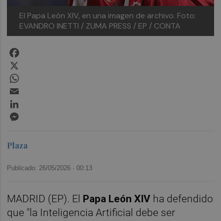
El Papa León XIV, en una imagen de archivo.
Foto:
EVANDRO INETTI / ZUMA PRESS / EP / CONTA
Facebook
X
WhatsApp
Email
LinkedIn
Messenger
Plaza
Publicado: 26/05/2026 ·
00:13
MADRID (EP). El
Papa León XIV
ha defendido
que "la Inteligencia Artificial debe ser