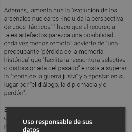
Además, lamenta que la "evolución de los
arsenales nucleares -incluida la perspectiva
de usos 'tácticos'-" hace que el recurso a
tales artefactos parezca una posibilidad
cada vez menos remota"; advierte de "una
preocupante "pérdida de la memoria
histórica" que "facilita la reescritura selectiva
o distorsionada del pasado" e insta a superar
la "teoría de la guerra justa" y a apostar en su
lugar por "el diálogo, la diplomacia y el
perdón".
El Pontífice pide "un enfoque prudente y
cauteloso" y advierte de que "puede ser
Uso responsable de sus
peligrosa" cuando las personas buscan en
datos