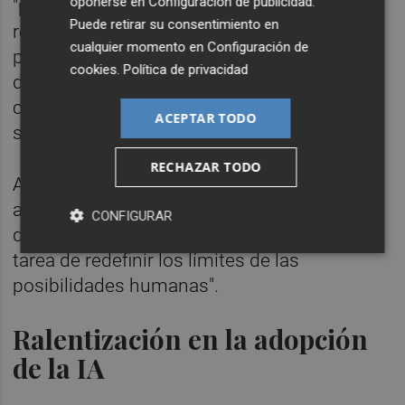
oponerse en
Configuración de publicidad
.
"presentándose como neutrales y objetivos,
Puede retirar su consentimiento en
reflejan y refuerzan estereotipos o
cualquier momento en
Configuración de
posiciones ideológicas de quienes los han
cookies
.
Política de privacidad
diseñado y programado". "No podemos
considerar la IA como moralmente neutra",
ACEPTAR TODO
sentencia.
RECHAZAR TODO
A su vez, avisa de que "confiarle a un
algoritmo el poder de seleccionar quién es
CONFIGURAR
digno y quién no" significa "encomendarle la
tarea de redefinir los límites de las
posibilidades humanas".
Ralentización en la adopción
de la IA