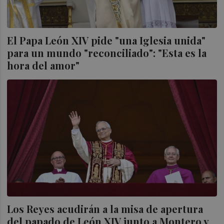
El Papa León XIV pide "una Iglesia unida"
para un mundo "reconciliado": "Esta es la
hora del amor"
Los Reyes acudirán a la misa de apertura
del papado de León XIV junto a Montero y