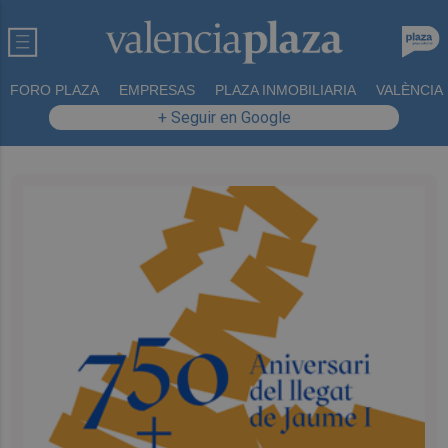
FORO PLAZA
EMPRESAS
PLAZA INMOBILIARIA
VALÈNCIA
+ Seguir en Google