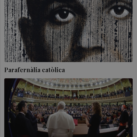
Parafernàlia catòlica