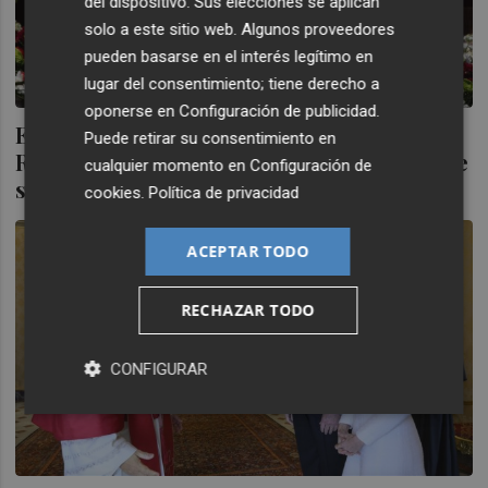
del dispositivo. Sus elecciones se aplican
solo a este sitio web. Algunos proveedores
pueden basarse en el interés legítimo en
lugar del consentimiento; tiene derecho a
oponerse en
Configuración de publicidad
.
El Papa oficia su primera Misa de
Puede retirar su consentimiento en
Resurrección y pide en el 'Urbi et Orbi' que
cualquier momento en
Configuración de
se abandonen las armas
cookies
.
Política de privacidad
ACEPTAR TODO
RECHAZAR TODO
CONFIGURAR