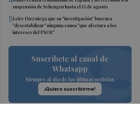
4
suspensión de Schengen hasta el 15 de agosto
5
Leire Díez niega que su "investigación" buscara
"desestabilizar" ninguna causa "que afectara a los
intereses del PSOE"
Suscríbete al canal de
Whatsapp
Siempre al día de las últimas noticias
¡Quiero suscribirme!