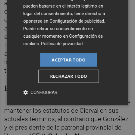
asamblea de Cierval ni siquiera está
pueden basarse en el interés legítimo en
convocada, aunque tradicionalmente se
lugar del consentimiento; tiene derecho a
celebra en julio. Eso sí, la patronal
oponerse en
Configuración de publicidad
.
autonómica está obligada a celebrar una
Puede retirar su consentimiento en
asamblea anual, por lo que González tiene
cualquier momento en
Configuración de
cookies
.
Política de privacidad
tres meses por delante para llegar a un
acuerdo con las provinciales o bien celebrar
ACEPTAR TODO
la asamblea sabiendo de antemano que
tumbarán su propuesta.
RECHAZAR TODO
Pérdida de representatividad
CONFIGURAR
Tanto Coepa como la CEC son partidarias de
mantener los estatutos de Cierval en sus
actuales términos, al contrario que González
y el presidente de la patronal provincial de