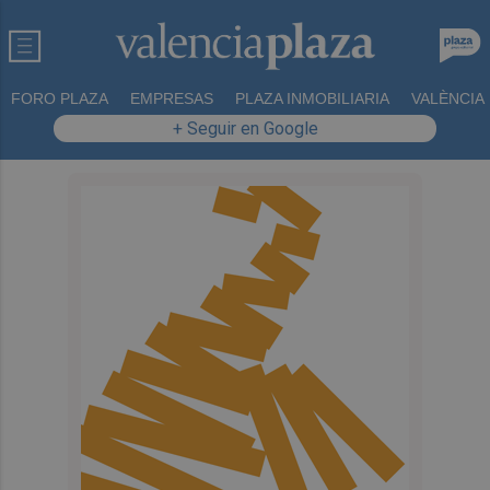
FORO PLAZA
EMPRESAS
PLAZA INMOBILIARIA
VALÈNCIA
+ Seguir en Google