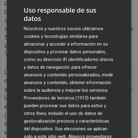
propuesto a los acreedores ordinarios para
Uso responsable de sus
poder superar el concurso. La patronal
datos
autonómica es el acreedor ordinario al que
se adeuda una mayor cantidad, cercana a los
Nosotros y nuestros socios utilizamos
cookies y tecnologías similares para
500.000 euros (por cuotas atrasadas). Una
almacenar y acceder a información en su
estrategia que podría resumirse en
dispositivo y procesar datos personales,
"estatutos por quita".
como su dirección IP, identificadores únicos
y datos de navegación, para ofrecer
La citada reunión aún no tiene fecha. La CEC
anuncios y contenido personalizados, medir
está ahora centrada en terminar la auditoría
anuncios y contenido, obtener información
a sus cuentas para conocer el estado real de
sobre la audiencia y mejorar los servicios.
la confederación, y no adoptará decisiones
Proveedores de terceros (1913)
también
pueden procesar sus datos para estos y
estratégicas hasta que reciba el documento
otros fines, incluido el uso de datos de
(la fecha límite es el 31 de octubre). Entre
geolocalización precisos y características
esas decisiones podría estar, de hecho, la de
del dispositivo. Sus elecciones se aplican
entrar en concurso. En cualquier caso, la
solo a este sitio web. Algunos proveedores