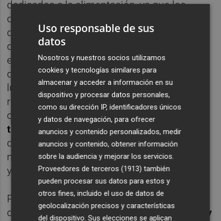
dedicados a la alimentación, ya que los
datos evidencian también
las largas colas
Uso responsable de sus
que se produjeron en supermercados
datos
durante los momentos previos a la entrada
Nosotros y nuestros socios utilizamos
en vigor del estado de alarma. Así, mientras
cookies y tecnologías similares para
que en la Comunitat la afluencia de gente en
almacenar y acceder a información en su
lugares de ocio decrecía un 27 % con
dispositivo y procesar datos personales,
respecto al valor usual, se registró, en
como su dirección IP, identificadores únicos
cambio,
un alza del 40 % en farmacias y
y datos de navegación, para ofrecer
tiendas de comestibles
. La valenciana fue,
anuncios y contenido personalizados, medir
de hecho,
la tercera región
donde más se
anuncios y contenido, obtener información
notó ese pico el 13 de marzo, tras Cantabria
sobre la audiencia y mejorar los servicios.
Proveedores de terceros (1913)
también
y Navarra.
pueden procesar sus datos para estos y
otros fines, incluido el uso de datos de
Poco después, eso sí, las visitas a este tipo
geolocalización precisos y características
de establecimientos
caerían entre un 50 % y
del dispositivo. Sus elecciones se aplican