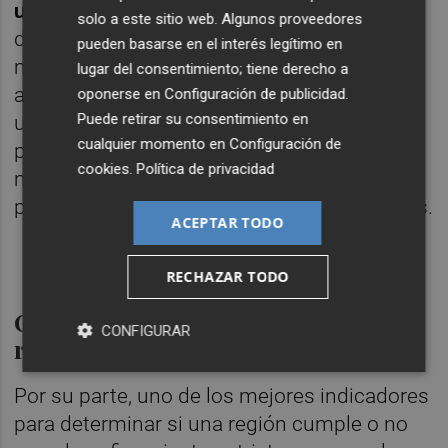
un 56 %
entre finales de marzo y principios
solo a este sitio web. Algunos proveedores
de abril, coincidiendo con los peores
pueden basarse en el interés legítimo en
momentos de la expansión del virus. Y más
lugar del consentimiento; tiene derecho a
adelante, a partir del 6 de abril, se produce
oponerse en
Configuración de publicidad
.
Puede retirar su consentimiento en
un ligero aumento de varios puntos que,
cualquier momento en
Configuración de
pese a mantenerse, todavía ofrece un valor
cookies
.
Política de privacidad
muy inferior al registrado en el periodo
previo al estallido de la crisis del coronavirus.
ACEPTAR TODO
RECHAZAR TODO
Caída en el acceso a lugares de
CONFIGURAR
recreo
Por su parte, uno de los mejores indicadores
para determinar si una región cumple o no