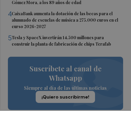
Gómez Mora, a los 89 años de edad
4
CaixaBank aumenta la dotación de las becas para el
alumnado de escuelas de música a 275.000 euros en el
curso 2026-2027
5
Tesla y SpaceX invertirán 14.500 millones para
construir la planta de fabricación de chips Terafab
Suscríbete al canal de
Whatsapp
Siempre al día de las últimas noticias
¡Quiero suscribirme!