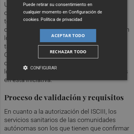
Unos centros científicos que, según sus
Puede retirar su consentimiento en
cualquier momento en
Configuración de
capacidades y tamaños pueden realizar en
cookies
.
Política de privacidad
torno a un máximo de unas 450 PCR diarias
como máximo, un ritmo en el que se mueven
ACEPTAR TODO
los laboratorios hospitalarios de gran
tamaño en la Comunitat pero que la
RECHAZAR TODO
Conselleria de Sanidad aspira a multiplicar
con la mejora mecanizada de las pruebas y
CONFIGURAR
los recursos materiales y humanos reunidos
en esta iniciativa.
Proceso de validación y requisitos
En cuanto a la autorización del ISCIII, los
servicios sanitarios de las comunidades
autónomas son los que tienen que confirmar