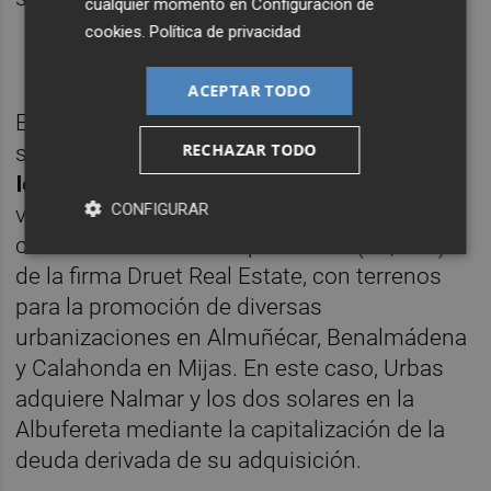
cualquier momento en
Configuración de
cookies
.
Política de privacidad
ACEPTAR TODO
En este caso, Nalmar es propietaria de los
RECHAZAR TODO
solares donde
se construirá la urbanización
Icon Marina II en Almuñécar
con 49
CONFIGURAR
viviendas previstas, y lo es también del
cincuenta con setenta por ciento (50,70%)
de la firma Druet Real Estate, con terrenos
para la promoción de diversas
urbanizaciones en Almuñécar, Benalmádena
y Calahonda en Mijas. En este caso, Urbas
adquiere Nalmar y los dos solares en la
Albufereta mediante la capitalización de la
deuda derivada de su adquisición.