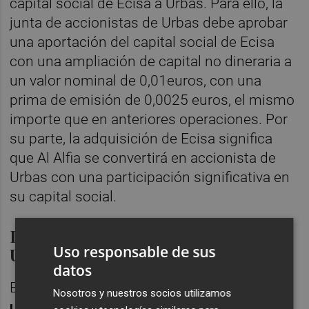
capital social de Ecisa a Urbas. Para ello, la
junta de accionistas de Urbas debe aprobar
una aportación del capital social de Ecisa
con una ampliación de capital no dineraria a
un valor nominal de 0,01euros, con una
prima de emisión de 0,0025 euros, el mismo
importe que en anteriores operaciones. Por
su parte, la adquisición de Ecisa significa
que Al Alfia se convertirá en accionista de
Urbas con una participación significativa en
su capital social.
La estrategia de adquisiciones de
Uso responsable de sus
Urbas
datos
El grupo Urbas
formalizó el 15 de diciembre
Nosotros y nuestros socios utilizamos
un contrato de financiación a través de su