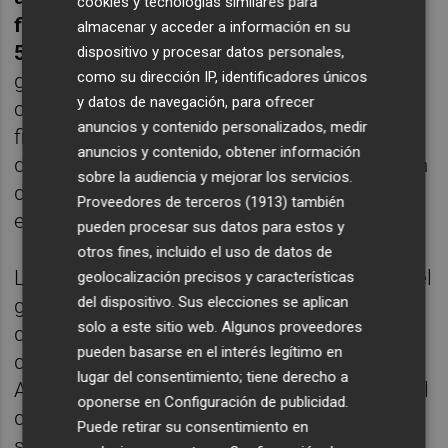
cookies y tecnologías similares para
filial Urbas Financial Invest por un total de
almacenar y acceder a información en su
50 millones de euros
, y otorgamiento de las
dispositivo y procesar datos personales,
como su dirección IP, identificadores únicos
garantías necesarias para asegurar el
y datos de navegación, para ofrecer
contrato de financiación. Esta línea de
anuncios y contenido personalizados, medir
financiación ha permitido reorganizar la
anuncios y contenido, obtener información
deuda de la compañía y la puesta en marcha
sobre la audiencia y mejorar los servicios.
del plan de negocio de su rama inmobiliaria,
Proveedores de terceros (1913)
también
en el que ya trabaja.
pueden procesar sus datos para estos y
otros fines, incluido el uso de datos de
La adquisición de Ecisa no es la única para el
geolocalización precisos y características
del dispositivo. Sus elecciones se aplican
grupo, y entra dentro de un plan estratégico
solo a este sitio web. Algunos proveedores
que se complementa con otras operaciones
pueden basarse en el interés legítimo en
de la empresa. Otra de ellas tiene parte en
lugar del consentimiento; tiene derecho a
Alicante y se trata del 100% del capital social
oponerse en
Configuración de publicidad
.
de la mercantil Nalmar Real Estate y dos
Puede retirar su consentimiento en
solares en La Albufereta alicantina.