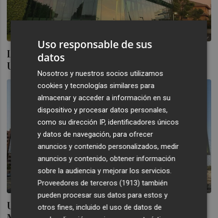
Uso responsable de sus
Llegan al mercado las nuevas acciones de
datos
Urbas procedentes de su ampliación
Nosotros y nuestros socios utilizamos
cookies y tecnologías similares para
almacenar y acceder a información en su
dispositivo y procesar datos personales,
como su dirección IP, identificadores únicos
y datos de navegación, para ofrecer
anuncios y contenido personalizados, medir
anuncios y contenido, obtener información
sobre la audiencia y mejorar los servicios.
Proveedores de terceros (1913)
también
pueden procesar sus datos para estos y
Urbas vuelve a financiarse a través del
otros fines, incluido el uso de datos de
MARF con un programa de bonos de 200