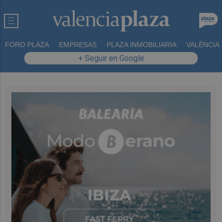
FORO PLAZA
EMPRESAS
PLAZA INMOBILIARIA
VALÈNCIA
+ Seguir en Google