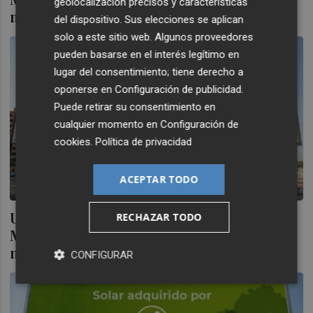
geolocalización precisos y características
millones de euros
del dispositivo. Sus elecciones se aplican
solo a este sitio web. Algunos proveedores
pueden basarse en el interés legítimo en
lugar del consentimiento; tiene derecho a
oponerse en
Configuración de publicidad
.
Puede retirar su consentimiento en
cualquier momento en
Configuración de
cookies
.
Política de privacidad
ACEPTAR TODO
Urbas vuelve a financiarse a través del
RECHAZAR TODO
MARF con un programa de bonos de 200
millones de euros
CONFIGURAR