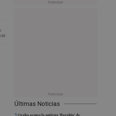
9
9:20
Últimas Noticias
1
Oysho ocupa la antigua 'flagship' de