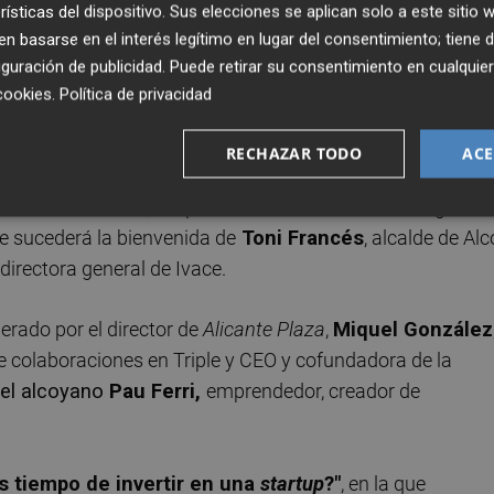
rísticas del dispositivo. Sus elecciones se aplican solo a este sitio
 basarse en el interés legítimo en lugar del consentimiento; tiene 
guración de publicidad
. Puede retirar su consentimiento en cualqu
cookies
.
Política de privacidad
RECHAZAR TODO
ACE
personas invitadas, la apertura del acto correrá a cargo de
le sucederá la bienvenida de
Toni Francés
, alcalde de Al
, directora general de Ivace.
erado por el director de
Alicante Plaza
,
Miquel González
e colaboraciones en Triple y CEO y cofundadora de la
 el alcoyano
Pau Ferri,
emprendedor, creador de
s tiempo de invertir en una
startup
?"
, en la que