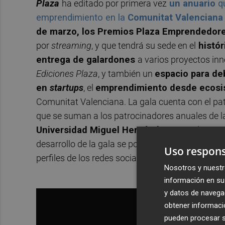
Plaza
ha editado por primera vez
un anuario
qu
emprendimiento en la
Comunitat Valenciana
de marzo, los Premios Plaza Emprendedor
por
streaming
, y que tendrá su sede en el
histór
entrega de galardones
a varios proyectos in
Ediciones
Plaza
, y también un
espacio para deb
en
startups
, el
emprendimiento desde ecosist
Comunitat Valenciana. La gala cuenta con el pa
que se suman a los patrocinadores anuales de 
Universidad Miguel Hernández
. Para dar más
desarrollo de la gala se podrá seguir en directo
Uso respons
perfiles de los redes sociales.
Nosotros y nuestr
información en su 
y datos de navega
obtener informació
pueden procesar su