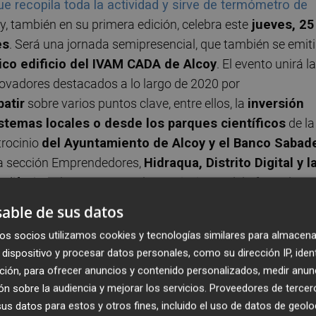
e recopila toda la actividad y sirve de termómetro de
y, también en su primera edición, celebra este
jueves, 25
es
. Será una jornada semipresencial, que también se emiti
ico edificio del IVAM CADA de
Alcoy
. El evento unirá la
novadores destacados a lo largo de 2020 por
atir
sobre varios puntos clave, entre ellos, la
inversión
emas locales o desde los parques científicos
de la
trocinio
del Ayuntamiento de Alcoy y el Banco Sabade
la sección Emprendedores,
Hidraqua, Distrito Digital y l
 difusión al evento y ante la restricciones del aforo, el
 en el canal de Youtube de
Alicante Plaza
y a través de sus
able de sus datos
os socios utilizamos cookies y tecnologías similares para almacena
dispositivo y procesar datos personales, como su dirección IP, iden
ción, para ofrecer anuncios y contenido personalizados, medir anun
n sobre la audiencia y mejorar los servicios.
Proveedores de tercer
s datos para estos y otros fines, incluido el uso de datos de geolo