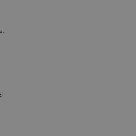
at
El
n