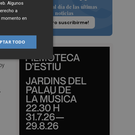
 web. Algunos
Siempre al día de las últimas
derecho a
noticias
ier momento en
¡Quiero suscribirme!
PTAR TODO
coy
,