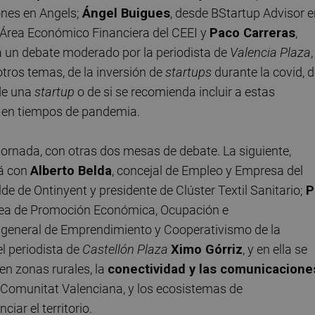
iones en Angels;
Ángel Buigues
, desde BStartup Advisor 
el Área Económico Financiera del CEEI y
Paco Carreras
,
rá un debate moderado por la periodista de
Valencia Plaza
,
 otros temas, de la inversión de
startups
durante la covid, 
 de una
startup
o de si se recomienda incluir a estas
n en tiempos de pandemia.
jornada, con otras dos mesas de debate. La siguiente,
á con
Alberto Belda
, concejal de Empleo y Empresa del
alde de Ontinyent y presidente de Clúster Textil Sanitario;
P
 área de Promoción Económica, Ocupación e
a general de Emprendimiento y Cooperativismo de la
l periodista de
Castellón Plaza
Ximo Górriz
, y en ella se
en zonas rurales, la
conectividad y las comunicacione
la Comunitat Valenciana, y los ecosistemas de
iar el territorio.