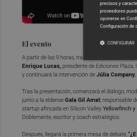
precisos y caracte
proveedores pueden
oponerse en
Confi
Configuración de 
El evento
CONFIGURAR
A partir de las 9 horas, tras la recepción de las 
Enrique Lucas,
presidente de
Ediciones Plaza,
y continuará la intervención de
Júlia Company
Tras la presentación, comenzará el diálogo, mod
junto a la eldense
Gala Gil Amat
, responsable d
startup
afincada en Silicon Valley
Yellowfinch y
Doblemente, escritor y coach estratégico.
Después, llegará la primera mesa de debate,
"¿E