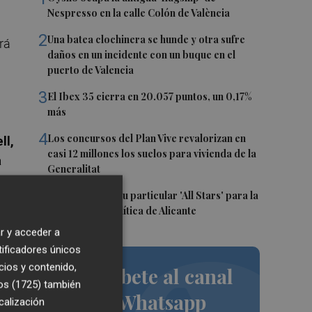
Nespresso en la calle Colón de València
2
Una batea clochinera se hunde y otra sufre
rá
daños en un incidente con un buque en el
puerto de Valencia
3
El Ibex 35 cierra en 20.057 puntos, un 0,17%
más
4
Los concursos del Plan Vive revalorizan en
ll,
casi 12 millones los suelos para vivienda de la
a
Generalitat
5
El PSPV ultima su particular 'All Stars' para la
Conferencia Política de Alicante
r y acceder a
tificadores únicos
cios y contenido,
Suscríbete al canal
os (1725)
también
de Whatsapp
calización