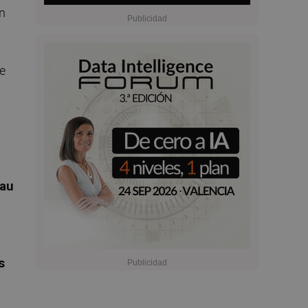
en
de
au
s