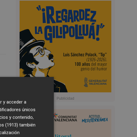
r y acceder a
tificadores únicos
cios y contenido,
os (1913)
también
calización