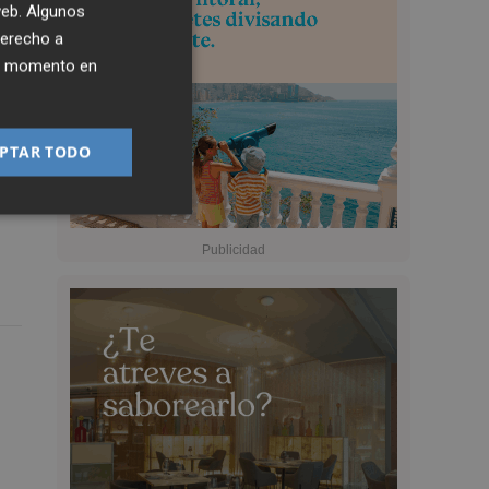
 web. Algunos
derecho a
ier momento en
PTAR TODO