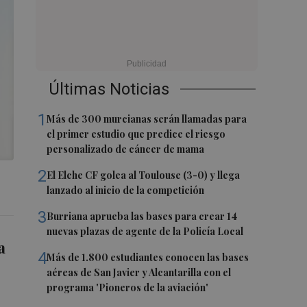
Últimas Noticias
1
Más de 300 murcianas serán llamadas para
el primer estudio que predice el riesgo
personalizado de cáncer de mama
2
El Elche CF golea al Toulouse (3-0) y llega
lanzado al inicio de la competición
3
Burriana aprueba las bases para crear 14
nuevas plazas de agente de la Policía Local
a
4
Más de 1.800 estudiantes conocen las bases
aéreas de San Javier y Alcantarilla con el
programa 'Pioneros de la aviación'