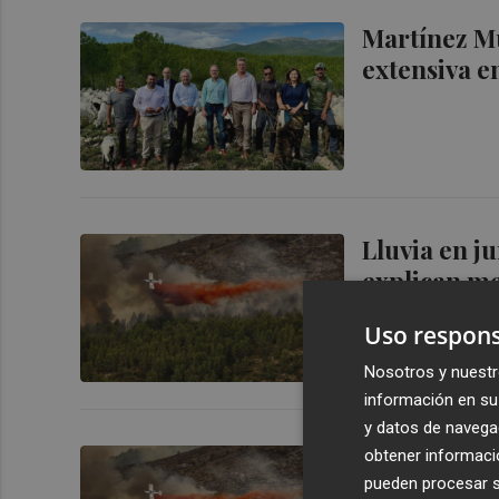
Martínez Mu
extensiva e
Lluvia en j
explican me
Uso respons
Nosotros y nuestr
información en su 
y datos de navega
Lluvia en j
obtener informació
pueden procesar su
explican me