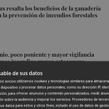
s resalta los beneficios de la ganadería
n la prevención de incendios forestales
unio, poco poniente y mayor vigilancia
nos incendios graves este verano
able de sus datos
os socios utilizamos cookies y tecnologías similares para almacena
dispositivo y procesar datos personales, como su dirección IP, iden
ción, para ofrecer anuncios y contenido personalizados, medir anun
unio, poco poniente y mayor vigilancia
n sobre la audiencia y mejorar los servicios.
Proveedores de tercer
s datos para estos y otros fines, incluido el uso de datos de geolo
nos incendios graves este verano