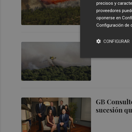
precisos y caracte
proveedores pueden
oponerse en
Confi
Configuración de 
CONFIGURAR
Abren juici
incendios fo
GB Consulto
sucesión qu