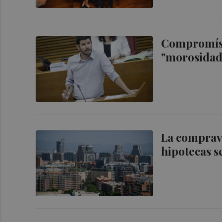
Compromís p
"morosidad 
La comprave
hipotecas s