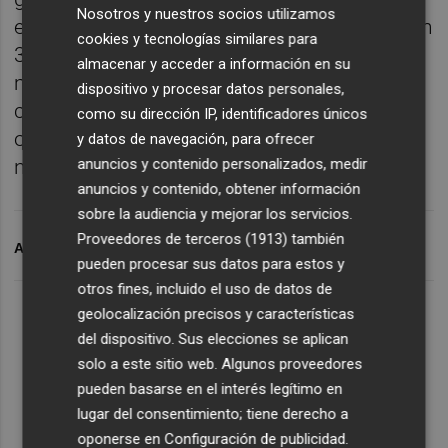
Nosotros y nuestros socios utilizamos
establecimientos repartidos por el mundo en
cookies y tecnologías similares para
32 países. Se trata del primero de esta
almacenar y acceder a información en su
modalidad ubicado en València, donde la
dispositivo y procesar datos personales,
cadena estadounidense AC Marriot ya tiene
como su dirección IP, identificadores únicos
otros dos hoteles ubicados en calle Colón
y datos de navegación, para ofrecer
anuncios y contenido personalizados, medir
número 6 y Avenida de Francia 67.
anuncios y contenido, obtener información
sobre la audiencia y mejorar los servicios.
Proveedores de terceros (1913)
también
ARCHIVADO EN
JOIN CONTRACT
HOTELES
pueden procesar sus datos para estos y
otros fines, incluido el uso de datos de
geolocalización precisos y características
del dispositivo. Sus elecciones se aplican
solo a este sitio web. Algunos proveedores
pueden basarse en el interés legítimo en
lugar del consentimiento; tiene derecho a
oponerse en
Configuración de publicidad
.