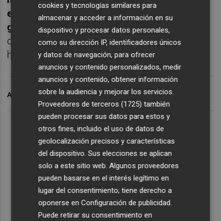
cookies y tecnologías similares para
estabilidad y la continuidad de la actual
almacenar y acceder a información en su
gestión de la compañía"
, basada en el
dispositivo y procesar datos personales,
desarrollo de su plan de negocio con
como su dirección IP, identificadores únicos
horizonte en el ejercicio 2025.
y datos de navegación, para ofrecer
anuncios y contenido personalizados, medir
anuncios y contenido, obtener información
sobre la audiencia y mejorar los servicios.
ARCHIVADO EN
URBAS
Proveedores de terceros (1725)
también
pueden procesar sus datos para estos y
otros fines, incluido el uso de datos de
geolocalización precisos y características
del dispositivo. Sus elecciones se aplican
solo a este sitio web. Algunos proveedores
pueden basarse en el interés legítimo en
lugar del consentimiento; tiene derecho a
oponerse en
Configuración de publicidad
.
Puede retirar su consentimiento en