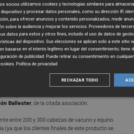
os socios utilizamos cookies y tecnologías similares para almacena
ayorista valenciano Mercavalència (49% Mercasa y 51%
dispositivo y procesar datos personales, como su dirección IP, iden
 tener conocimiento, se ha adoptado sin haberles inform
ción, para ofrecer anuncios y contenido personalizados, medir anun
n sobre la audiencia y mejorar los servicios.
Proveedores de tercer
s datos para estos y otros fines, incluido el uso de datos de geolo
 para sacrificar a su ganado desde el año 1969, solo se le
rísticas del dispositivo. Sus elecciones se aplican solo a este sitio
rán utilizar para este fin las instalaciones de
 basarse en el interés legítimo en lugar del consentimiento; tiene 
guración de publicidad
. Puede retirar su consentimiento en cualqu
ro", asegura la Asociación.
cookies
.
Política de privacidad
ivado de Burriana
RECHAZAR TODO
ACE
a un matadero privado de Burriana sin tener en considerac
pequeñas y medianas empresas que han sido sus clientes
ón Ballester
, de la citada asociación.
te entre 200 y 300 cabezas de vacuno y equino.
a (ya que los clientes finales de este producto se