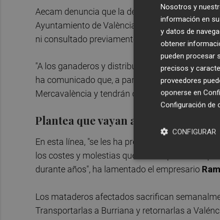
Nosotros y nuestr
Aecam denuncia que la decisión del mercado m
información en su 
Ayuntamiento de València), de la que acaban de
y datos de navega
ni consultado previamente sobre su impacto.
obtener informació
pueden procesar su
"A los ganaderos y distribuidores que acuden allí
precisos y caracte
ha comunicado que, a partir de noviembre, no pod
proveedores pueden
oponerse en
Confi
Mercavalència y tendrán que buscar otro matade
Configuración de 
Plantea que vayan a un matadero pr
CONFIGURAR
En esta línea, "se les ha propuesto que acudan 
los costes y molestias que esto implica a las 
durante años", ha lamentado el empresario
Ram
Los mataderos afectados sacrifican semanalmen
Transportarlas a Burriana y retornarlas a Valénci