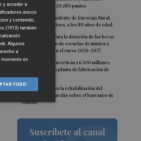
r y acceder a
0,62%, hasta los 20.180 puntos
tificadores únicos
ado
2
Fallece el expresidente de Eurocaja Rural,
cios y contenido,
Andrés Gómez Mora, a los 89 años de edad
os (1913)
también
3
calización
CaixaBank aumenta la dotación de las becas
s
para el alumnado de escuelas de música a
 web. Algunos
275.000 euros en el curso 2026-2027
derecho a
ier momento en
4
Tesla y SpaceX invertirán 14.500 millones
para construir la planta de fabricación de
chips Terafab
PTAR TODO
5
L'Eliana avanza en la rehabilitación del
ión
puente y las pasarelas sobre el barranco de
Mandor
Suscríbete al canal