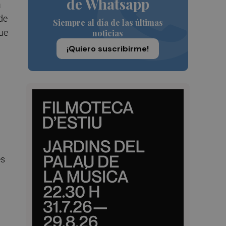
de Whatsapp
a
de
Siempre al día de las últimas
que
noticias
¡Quiero suscribirme!
es