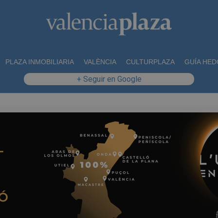
PLAZA INMOBILIARIA
VALÈNCIA
CULTURPLAZA
GUÍA HED
+ Seguir en Google