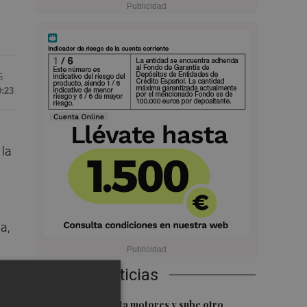
5
9:23
 la
u
a,
de
Últimas Noticias
1
El Ibex 35 aprieta motores y sube otro