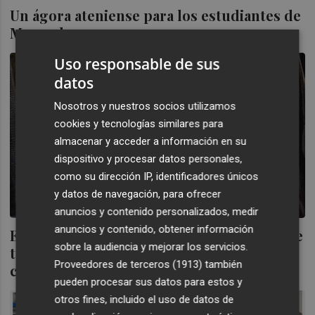
Un ágora ateniense para los estudiantes de
Moncada
Uso responsable de sus
datos
Nosotros y nuestros socios utilizamos
cookies y tecnologías similares para
almacenar y acceder a información en su
dispositivo y procesar datos personales,
como su dirección IP, identificadores únicos
y datos de navegación, para ofrecer
anuncios y contenido personalizados, medir
anuncios y contenido, obtener información
El sector de componentes del calzado ya ve
sobre la audiencia y mejorar los servicios.
trabas por el conflicto en Ucrania: pedidos
Proveedores de terceros (1913)
también
cancelados
pueden procesar sus datos para estos y
otros fines, incluido el uso de datos de