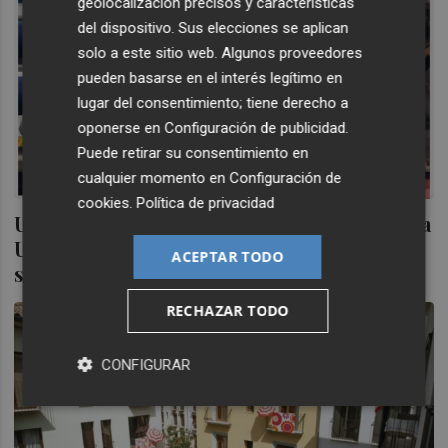
geolocalización precisos y características
del dispositivo. Sus elecciones se aplican
solo a este sitio web. Algunos proveedores
pueden basarse en el interés legítimo en
lugar del consentimiento; tiene derecho a
oponerse en
Configuración de publicidad
.
Puede retirar su consentimiento en
cualquier momento en
Configuración de
cookies
.
Política de privacidad
Una firma con proveedor ruso: la murciana
Union for Leather no prevé problemas por
ACEPTAR TODO
sanciones
RECHAZAR TODO
CONFIGURAR