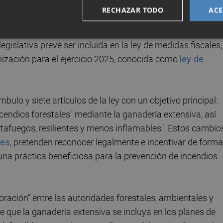
RECHAZAR TODO
ACE
ega pocas semanas después de que esta área del Ejecutiv
achina
, relevando a
José Luis Aguirre
, tras la ruptura de
islativa prevé ser incluida en la ley de medidas fiscales,
anización para el ejercicio 2025, conocida como
ley de
bulo y siete artículos de la ley con un objetivo principal:
ncendios forestales" mediante la ganadería extensiva, así
tafuegos, resilientes y menos inflamables". Estos cambio
ves
, pretenden reconocer legalmente e incentivar de forma
una práctica beneficiosa para la prevención de incendios
ración" entre las autoridades forestales, ambientales y
de que la ganadería extensiva se incluya en los planes de