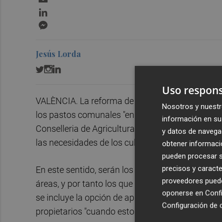
LinkedIn
Messenger
Jesús Lorda
Uso respons
VALÈNCIA. La reforma de la ley de Ganadería pla
Nosotros y nuestr
los pastos comunales "en función de las necesid
información en su 
Conselleria de Agricultura, Agua, Ganadería y Pe
y datos de navega
las necesidades de los cultivos, de acuerdo "con 
obtener informació
pueden procesar su
precisos y caracte
En este sentido, serán los ayuntamientos quiéne
proveedores pueden
áreas, y por tanto los que tendrán la última de
oponerse en
Confi
se incluye la opción de aprovechar para pastos 
Configuración de 
propietarios "cuando estos son de difícil localiza