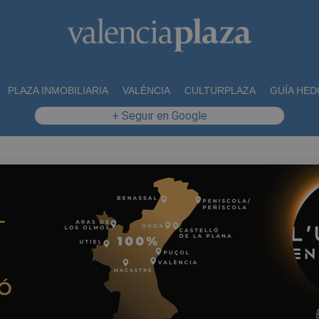
PLAZA INMOBILIARIA
VALÈNCIA
CULTURPLAZA
GUÍA HED
+ Seguir en Google