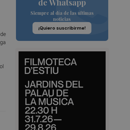
de Whatsapp
Siempre al día de las últimas
noticias
¡Quiero suscribirme!
 de
rga
ol