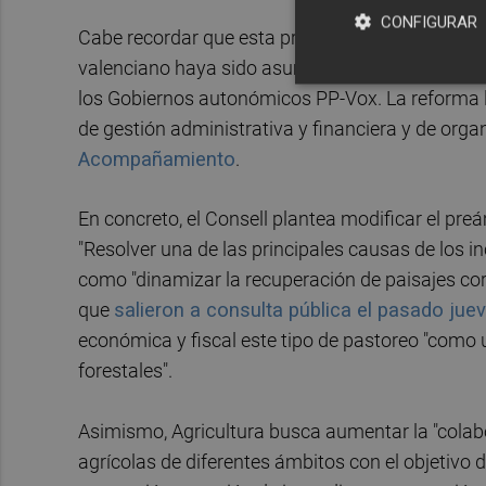
CONFIGURAR
Cabe recordar que esta propuesta de reforma ll
valenciano haya sido asumida por
Miguel Barr
los Gobiernos autonómicos PP-Vox. La reforma leg
de gestión administrativa y financiera y de org
Acompañamiento
.
En concreto, el Consell plantea modificar el preám
"Resolver una de las principales causas de los i
como "dinamizar la recuperación de paisajes cor
que
salieron a consulta pública el pasado jue
económica y fiscal este tipo de pastoreo "como 
forestales".
Asimismo, Agricultura busca aumentar la "colabo
agrícolas de diferentes ámbitos con el objetivo 