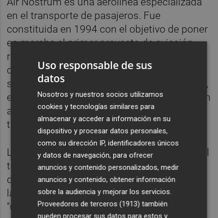
Air Nostrum es una aerolínea especializada
en el transporte de pasajeros. Fue
constituida en 1994 con el objetivo de poner
en marcha el primer proyecto de aviación
regional privado de España. El grupo cuenta
Uso responsable de sus
con otras cuatro líneas de negocio, la
datos
servicios de apoyo a la gestión y consultoría,
Nosotros y nuestros socios utilizamos
el mantenimiento de aeronaves, la formación
cookies y tecnologías similares para
aeronáutica y la gestión integral de
almacenar y acceder a información en su
tripulaciones y programación.
dispositivo y procesar datos personales,
como su dirección IP, identificadores únicos
La SEPI señala que la compañía es líder en el
y datos de navegación, para ofrecer
transporte aéreo regional en España y una
anuncios y contenido personalizados, medir
de las cinco empresas más importantes de
anuncios y contenido, obtener información
sobre la audiencia y mejorar los servicios.
la Comunitat Valenciana. Su actividad ejerce
Proveedores de terceros (1913)
también
"un papel muy relevante como motor
pueden procesar sus datos para estos y