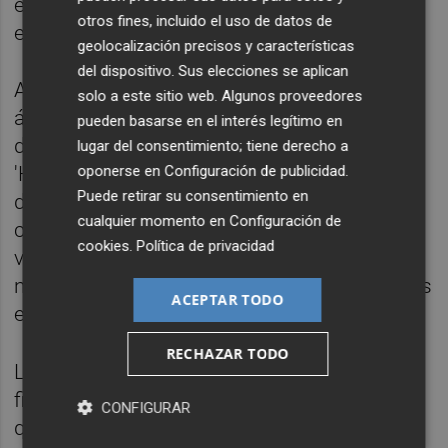
económico, generando valor añadido y
otros fines, incluido el uso de datos de
empleo".
geolocalización precisos y características
del dispositivo. Sus elecciones se aplican
Air Nostrum también es relevante en otras
solo a este sitio web. Algunos proveedores
áreas, al ser compañía alimentadora y
pueden basarse en el interés legítimo en
distribuidora de tráfico del grupo Iberia en el
lugar del consentimiento; tiene derecho a
oponerse en
Configuración de publicidad
.
'Hub' de Madrid. Además, contribuye al
Puede retirar su consentimiento en
desarrollo del turismo nacional y es
cualquier momento en
Configuración de
considerada "como una aerolínea
cookies
.
Política de privacidad
vertebradora de España en mercados
nichos, comunidades ultra periféricas y rutas
ACEPTAR TODO
en Obligación de Servicio Público".
RECHAZAR TODO
La cifra de negocio de la aerolínea se elevó a
finales de 2019 a 539 millones de euros, lo
CONFIGURAR
que unido a su plantilla nacional de 1.400