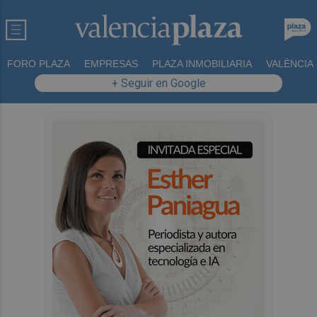
FORO PLAZA
EMPRESAS
PLAZA INMOBILIARIA
VALÈNCIA
+ Seguir en Google