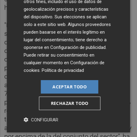
otros fines, incluido el uso de datos de
ha calificado de recuperación "explosiva".
geolocalización precisos y características
del dispositivo. Sus elecciones se aplican
"Nos estamos recuperando de forma muy
solo a este sitio web. Algunos proveedores
pueden basarse en el interés legítimo en
sólida y bastante más rápido que la media
lugar del consentimiento; tiene derecho a
del sector, lo cual es un indicador muy claro
oponerse en
Configuración de publicidad
.
de la viabilidad de la compañía. En
Puede retirar su consentimiento en
comparación con 2019, año previo a la
cualquier momento en
Configuración de
pandemia y con velocidad de crucero de lo
cookies
.
Política de privacidad
que teníamos consolidado, en enero de este
año recuperado el 82,5% de las plazas y el
ACEPTAR TODO
75,8% de los pasajeros y en abril hemos
puesto más plazas en el mercado (el 106,7%
RECHAZAR TODO
respecto al mismo mes de 2019) y
transportado el 97,8% de pasajeros que
CONFIGURAR
antes de la pandemia, una recuperación muy
por encima de la del conjunto del sector", ha