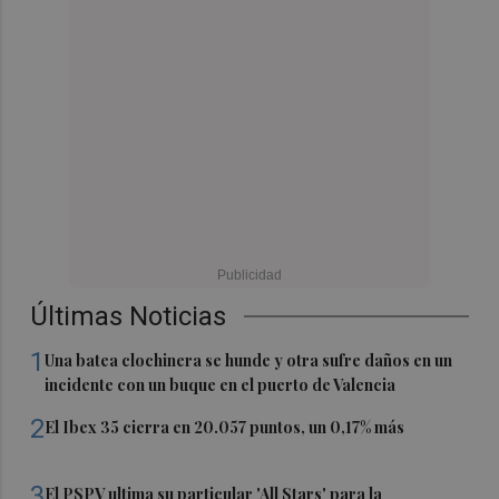
Últimas Noticias
1
Una batea clochinera se hunde y otra sufre daños en un
incidente con un buque en el puerto de Valencia
2
El Ibex 35 cierra en 20.057 puntos, un 0,17% más
3
El PSPV ultima su particular 'All Stars' para la