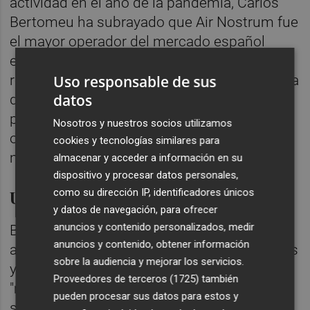
actividad en el año de la pandemia, Carlos
Bertomeu ha subrayado que Air Nostrum fue
el mayor operador del mercado español
entre enero y mayo del año pasado, con una
Uso responsable de sus
recuperación un 39% por encima de la media
datos
del sector, y ha destacado el “gran esfuerzo”
por restituir la mayor parte de los vuelos
Nosotros y nuestros socios utilizamos
operados para seguir atendiendo a sus
cookies y tecnologías similares para
mercados de referencia.
almacenar y acceder a información en su
dispositivo y procesar datos personales,
Una recuperación "explosiva"
como su dirección IP, identificadores únicos
y datos de navegación, para ofrecer
anuncios y contenido personalizados, medir
Bertomeu ha destacado que en abril de este
anuncios y contenido, obtener información
año ya se han superado los niveles de plazas
sobre la audiencia y mejorar los servicios.
y pasajeros prepandemia, una recuperación
Proveedores de terceros (1725)
también
"muy por encima" de la de la media del
pueden procesar sus datos para estos y
sector que, en el caso del mercado nacional,