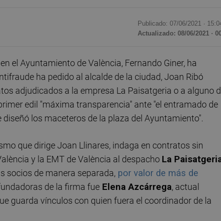
Publicado: 07/06/2021 ·
15:0
Actualizado: 08/06/2021 · 0
en el Ayuntamiento de València, Fernando Giner, ha
tifraude ha pedido al alcalde de la ciudad, Joan Ribó
os adjudicados a la empresa La Paisatgeria o a alguno 
 primer edil "máxima transparencia" ante "el entramado de
 diseñó los maceteros de la plaza del Ayuntamiento".
ismo que dirige Joan Llinares, indaga en contratos sin
València y la EMT de València al despacho
La Paisatgeri
sus socios de manera separada,
por valor de más de
fundadoras de la firma fue
Elena Azcárrega
, actual
que guarda vínculos con quien fuera el coordinador de la