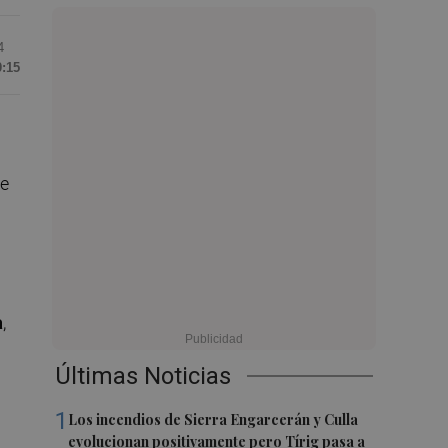
4
0:15
de
a
,
Últimas Noticias
1
Los incendios de Sierra Engarcerán y Culla
evolucionan positivamente pero Tírig pasa a