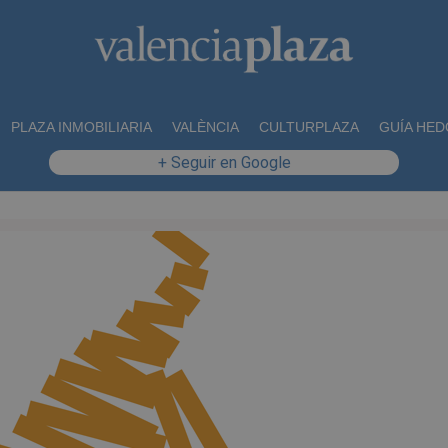
PLAZA INMOBILIARIA
VALÈNCIA
CULTURPLAZA
GUÍA HED
+ Seguir en Google