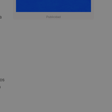
a
tos
a