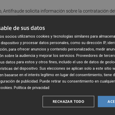
 Antifraude solicita información sobre la contratación de
demos que la Agencia lleva más de un año investigando
le de Cs.
able de sus datos
os socios utilizamos cookies y tecnologías similares para almacena
y concrete la información que requiere la Agencia
dispositivo y procesar datos personales, como su dirección IP, iden
do por concejal de Compromís a La Paisatgeria y sus
ción, para ofrecer anuncios y contenido personalizados, medir anun
n sobre la audiencia y mejorar los servicios.
Proveedores de tercer
s datos para estos y otros fines, incluido el uso de datos de geolo
Antifraude tiene que solicitar al equipo de gobierno --
rísticas del dispositivo. Sus elecciones se aplican solo a este sitio
 basarse en el interés legítimo en lugar del consentimiento; tiene 
rete la información" y que "este contesta con informes
guración de publicidad
. Puede retirar su consentimiento en cualqu
ita Antifraude: la justificación sobre por qué se otorgaro
cookies
.
Política de privacidad
RECHAZAR TODO
ACE
erandi de adjudicar a dedo contratos con una serie de
tariamente, ha empañado proyectos importantes como las