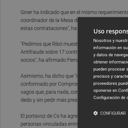
Giner ha indicado que en el mismo requerimiento,
coordinador de la Mesa de la Movilidad. "Recor
estas contrataciones", ha apuntado el responsab
Uso respons
Nosotros y nuestr
"Pedimos que Ribó muestre la máxima diligencia 
información en su 
Antifraude sobre 17 contratos adjudicados a de
y datos de navega
socios", ha afirmado Fernando Giner.
obtener informació
pueden procesar su
Asimismo, ha dicho que "no es la primera vez que 
precisos y caracte
proveedores pueden
conformado por Compromís y PSPV-- que se conc
oponerse en
Confi
vagos que, para nada, corresponden a lo que solic
Configuración de 
dedo y sin pedir más presupuestos".
CONFIGURAR
El portavoz de Cs ha agregado que "el modus op
personas vinculadas entre sí, personal y socie