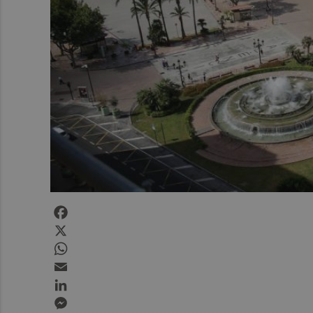
Facebook
X
WhatsApp
Email
LinkedIn
Messenger