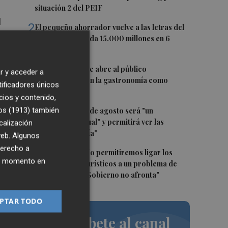
situación 2 del PEIF
l
2
El pequeño ahorrador vuelve a las letras del
Tesoro y demanda 15.000 millones en 6
meses
3
El oleoturismo se abre al público
r y acceder a
internacional con la gastronomía como
tificadores únicos
reclamo
cios y contenido,
4
os (1913)
también
El eclipse del 12 de agosto será "un
espectáculo visual" y permitirá ver las
calización
perseidas "de día"
 web. Algunos
derecho a
5
Marián Cano: "No permitiremos ligar los
ier momento en
n a
apartamentos turísticos a un problema de
vivienda que el Gobierno no afronta"
PTAR TODO
Suscríbete al canal